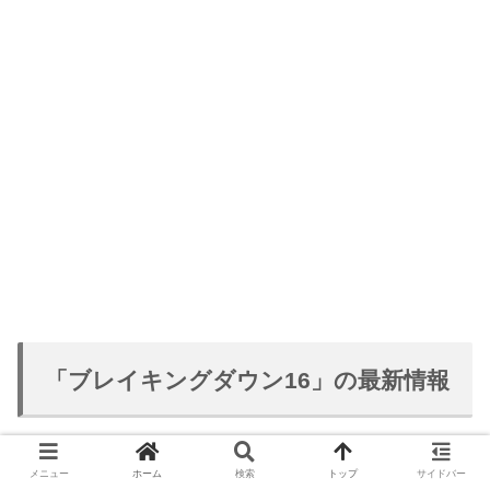
「ブレイキングダウン16」の最新情報
こちらで「BreakingDown16（ブレイキングダウン16）」
メニュー
ホーム
検索
トップ
サイドバー