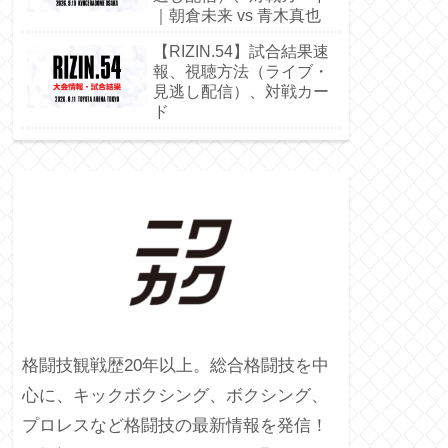
｜朝倉未来 vs 青木真也
【RIZIN.54】試合結果速
報、視聴方法（ライブ・
見逃し配信）、対戦カー
ド
格闘技観戦歴20年以上。総合格闘技を中
心に、キックボクシング、ボクシング、
プロレスなど格闘技の最新情報を発信！