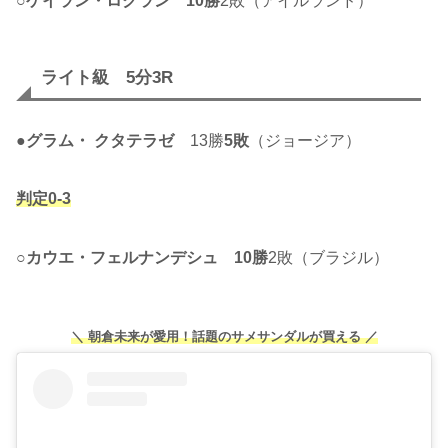
○
ケイラン・ロクラン
10勝
2敗（アイルランド）
ライト級 5分3R
●
グラム・ クタテラゼ
13勝
5敗
（ジョージア）
判定0-3
○
カウエ・フェルナンデシュ
10勝
2敗（ブラジル）
＼ 朝倉未来が愛用！話題のサメサンダルが買える ／