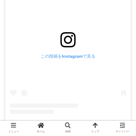
この投稿をInstagramで見る
朝倉 未来 Mikuru Asakura(@mikuruasakura)がシェアした投稿
メニュー
ホーム
検索
トップ
サイドバー