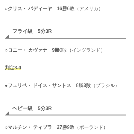
○
クリス・ パディーヤ
16勝
6敗（アメリカ）
フライ級 5分3R
○
ロニー・ カヴァナ
9勝
0敗（イングランド）
判定3-0
●
フェリペ・ ドイス・サントス
8勝
3敗
（ブラジル）
ヘビー級 5分3R
○
マルチン・ ティブラ
27勝
9敗（ポーランド）