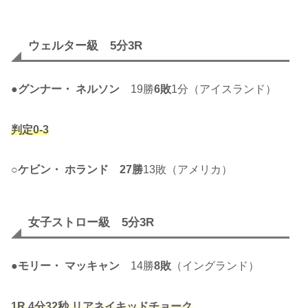
ウェルター級 5分3R
●
グンナー・ ネルソン
19勝
6敗
1分（アイスランド）
判定0-3
○
ケビン・ ホランド
27勝
13敗（アメリカ）
女子ストロー級 5分3R
●
モリー・ マッキャン
14勝
8敗
（イングランド）
1R 4分32秒 リアネイキッドチョーク