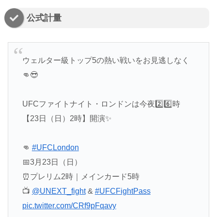
公式計量
ウェルター級トップ5の熱い戦いをお見逃しなく
👊😎
UFCファイトナイト・ロンドンは今夜2️⃣6️⃣時
【23日（日）2時】開演✨️
👊
#UFCLondon
📅3月23日（日）
⏰️プレリム2時｜メインカード5時
📺
@UNEXT_fight
&
#UFCFightPass
pic.twitter.com/CRf9pFqavy