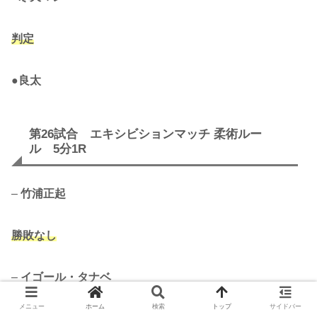
判定
●
良太
第26試合 エキシビションマッチ 柔術ルー
ル 5分1R
–
竹浦正起
勝敗なし
–
イゴール・タナベ
メニュー
ホーム
検索
トップ
サイドバー