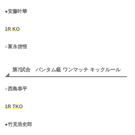
●
安藤叶華
1R KO
○
富永啓悟
第7試合 バンタム級 ワンマッチ キックルール
○
西島恭平
1R TKO
●
竹見浩史郎