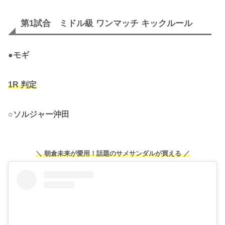
第1試合 ミドル級 ワンマッチ キックルール
●
モギ
1R 判定
○
ソルジャー沖田
＼ 朝倉未来が愛用！話題のサメサンダルが買える ／