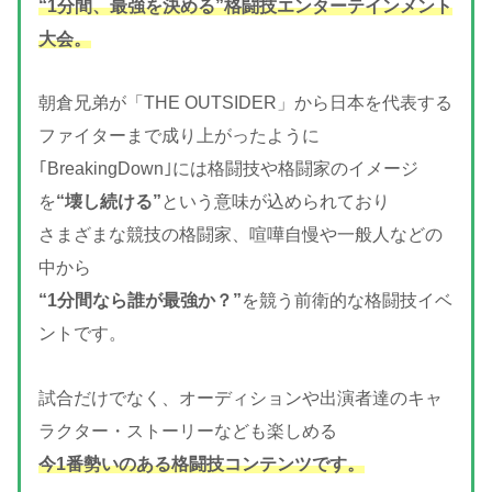
“1分間、最強を決める”格闘技エンターテインメント
大会。
朝倉兄弟が「THE OUTSIDER」から日本を代表する
ファイターまで成り上がったように
｢BreakingDown｣には格闘技や格闘家のイメージ
を
“壊し続ける”
という意味が込められており
さまざまな競技の格闘家、喧嘩自慢や一般人などの
中から
“1分間なら誰が最強か？”
を競う前衛的な格闘技イベ
ントです。
試合だけでなく、オーディションや出演者達のキャ
ラクター・ストーリーなども楽しめる
今1番勢いのある格闘技コンテンツです。