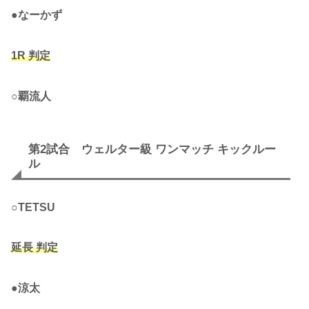
●
なーかず
1R 判定
○
覇流人
第2試合 ウェルター級 ワンマッチ キックルー
ル
○
TETSU
延長 判定
●
涼太