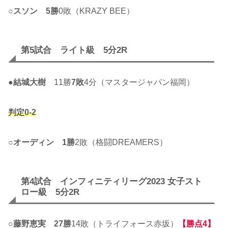
○
スソン
5勝
0敗（KRAZY BEE）
第5試合 ライト級 5分2R
●
結城大樹
11勝
7敗
4分（マスタージャパン福岡）
判定0-2
○
オーディン
1勝
2敗（格闘DREAMERS）
第4試合 インフィニティリーグ2023 女子スト
ロー級 5分2R
○
藤野恵実
27勝
14敗（トライフォース赤坂）
【勝点4】