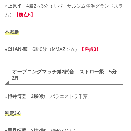
○
上原平
4勝2敗3分（リバーサルジム横浜グランドスラ
ム）
【勝点5】
不戦勝
●
CHAN-龍
6勝0敗（MMAZジム）
【勝点0】
オープニングマッチ第2試合 ストロー級 5分
2R
○
根井博登
2勝
0敗（パラエストラ千葉）
判定3-0
●
里見拓磨
2勝
2敗
（MMAZジム）