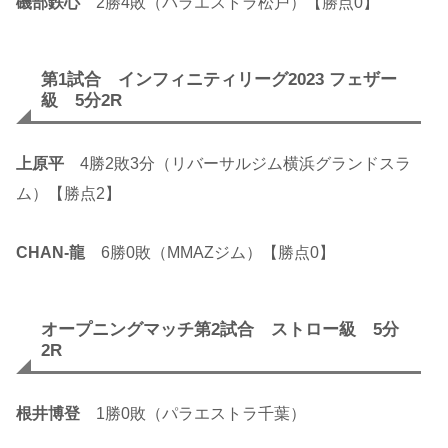
磯部鉄心
2勝4敗（パラエストラ松戸）【勝点0】
第1試合 インフィニティリーグ2023 フェザー
級 5分2R
上原平
4勝2敗3分（リバーサルジム横浜グランドスラ
ム）【勝点2】
CHAN-龍
6勝0敗（MMAZジム）【勝点0】
オープニングマッチ第2試合 ストロー級 5分
2R
根井博登
1勝0敗（パラエストラ千葉）