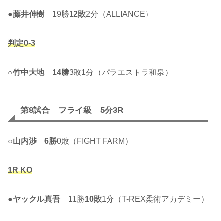
●
藤井伸樹
19勝
12敗
2分（ALLIANCE）
判定0-3
○
竹中大地
14勝
3敗1分（パラエストラ和泉）
第8試合 フライ級 5分3R
○
山内渉
6勝
0敗（FIGHT FARM）
1R KO
●
ヤックル真吾
11勝
10敗
1分（T-REX柔術アカデミー）