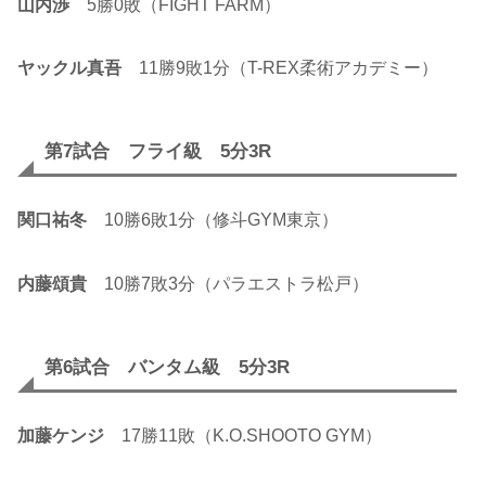
山内渉
5勝0敗（FIGHT FARM）
ヤックル真吾
11勝9敗1分（T-REX柔術アカデミー）
第7試合 フライ級 5分3R
関口祐冬
10勝6敗1分（修斗GYM東京）
内藤頌貴
10勝7敗3分（パラエストラ松戸）
第6試合 バンタム級 5分3R
加藤ケンジ
17勝11敗（K.O.SHOOTO GYM）