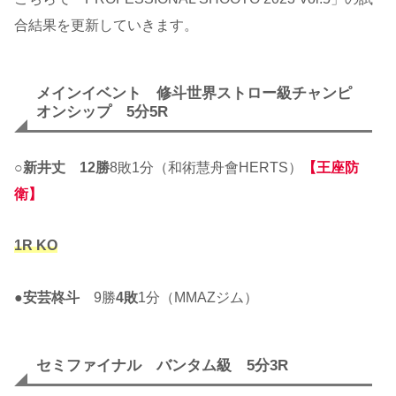
合結果を更新していきます。
メインイベント 修斗世界ストロー級チャンピ
オンシップ 5分5R
○
新井丈
12勝
8敗1分（和術慧舟會HERTS）
【王座防
衛】
1R KO
●
安芸柊斗
9勝
4敗
1分（MMAZジム）
セミファイナル バンタム級 5分3R