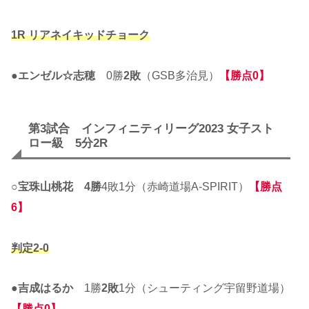
1R リアネイキッドチョーク
●
エンゼル☆志穂
0勝
2敗
（GSB多治見）
【勝点0】
第3試合 インフィニティリーグ2023 女子スト
ロー級 5分2R
○
宝珠山桃花
4勝
4敗1分（赤崎道場A-SPIRIT）
【勝点
6】
判定2-0
●
吉成はるか
1勝
2敗
1分（シューティング宇留野道場）
【勝点0】