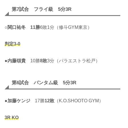
第7試合 フライ級 5分3R
○
関口祐冬
11勝
6敗1分（修斗GYM東京）
判定3-0
●
内藤頌貴
10勝
8敗
3分（パラエストラ松戸）
第6試合 バンタム級 5分3R
●
加藤ケンジ
17勝
12敗
（K.O.SHOOTO GYM）
3R KO