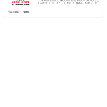
「PROFESSIONAL SHOOTO 2023 Vol.4 in OSAKA」の
大会情報・日程・チケット情報・出場選手・対戦カード・
試合順・放送予定・視聴方法・ネット中継・見逃し配信
や、最新情報・試合結果速報など観戦に役立つ情報をまと
niwakaku.com
めています。