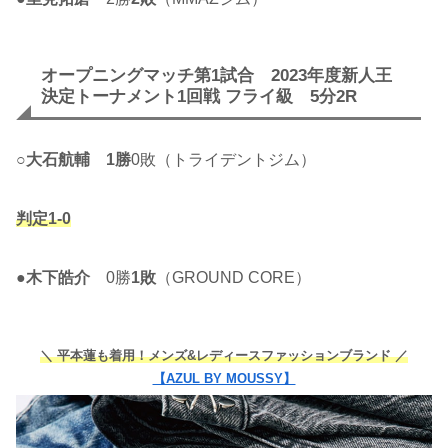
オープニングマッチ第1試合 2023年度新人王
決定トーナメント1回戦 フライ級 5分2R
○
大石航輔
1勝
0敗（トライデントジム）
判定1-0
●
木下皓介
0勝
1敗
（GROUND CORE）
＼ 平本蓮も着用！メンズ&レディースファッションブランド ／
【AZUL BY MOUSSY】