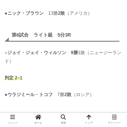
●
ニック・ブラウン
13勝
2敗
（アメリカ）
第6試合 ライト級 5分3R
○
ジェイ・ジェイ・ウィルソン
9勝
1敗（ニュージーラン
ド）
判定 2−1
●
ウラジミール・トコフ
7勝
2敗
（ロシア）
第5試合 ミドル級 5分3R
メニュー
ホーム
検索
トップ
サイドバー