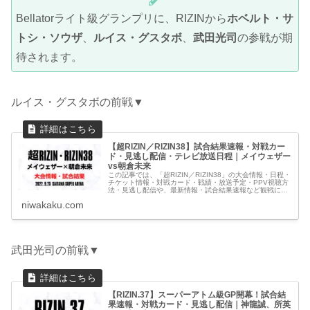
Bellatorライト級グランプリに、RIZINから
ホベルト・サ
トシ・ソウザ
、
ルイス・グスタボ
、
武田光司
の参戦が期
待されます。
ルイス・グスタボの前戦▼
【超RIZIN／RIZIN38】試合結果速報・対戦カー
ド・見逃し配信・テレビ放送日程｜メイウェザー
vs朝倉未来
この記事では、「超RIZIN／RIZIN38」の大会情報・日程・
チケット情報・対戦カード・戦績・放送予定・PPV視聴方
法・見逃し配信や、最新情報・試合結果速報など観戦に役
立つ情報をわかりやすくまとめています。
niwakaku.com
武田光司の前戦▼
【RIZIN.37】スーパーアトム級GP開幕！試合結
果速報・対戦カード・見逃し配信｜神龍誠、所英