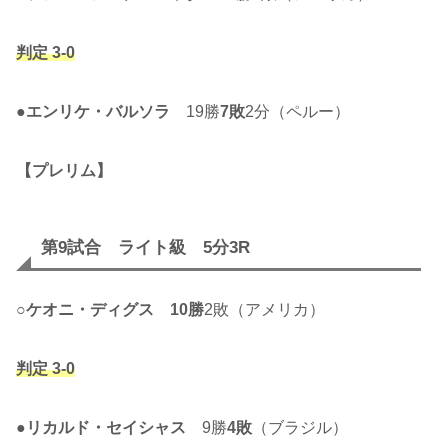
判定 3-0
●
エンリケ・バルソラ
19勝
7敗
2分（ペルー）
【プレリム】
第9試合 ライト級 5分3R
○
ケオニ・ディグス
10勝
2敗（アメリカ）
判定 3-0
●リカルド・セイシャス
9勝
4敗
（ブラジル）