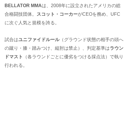
BELLATOR MMA
は、2008年に設立されたアメリカの総
合格闘技団体。
スコット・コーカー
がCEOを務め、UFC
に次ぐ人気と規模を誇る。
試合は
ユニファイドルール
（グラウンド状態の相手の頭へ
の蹴り・膝・踏みつけ、縦肘は禁止）、判定基準は
ラウン
ドマスト
（各ラウンドごとに優劣をつける採点法）で執り
行われる。