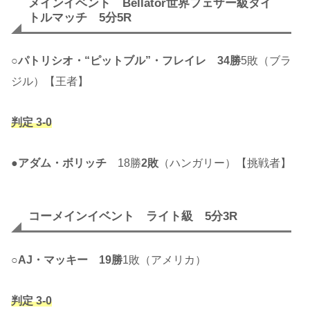
メインイベント Bellator世界フェザー級タイ
トルマッチ 5分5R
○
パトリシオ・“ピットブル”・フレイレ
34勝
5敗（ブラ
ジル）【王者】
判定 3-0
●
アダム・ボリッチ
18勝
2敗
（ハンガリー）【挑戦者】
コーメインイベント ライト級 5分3R
○
AJ・マッキー
19勝
1敗（アメリカ）
判定 3-0