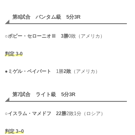
第8試合 バンタム級 5分3R
○
ボビー・セローニオⅢ
3勝
0敗（アメリカ）
判定 3-0
●
ミゲル・ペイバート
1勝
2敗
（アメリカ）
第7試合 ライト級 5分3R
○
イスラム・マメドフ
22勝
2敗1分（ロシア）
判定 3−0