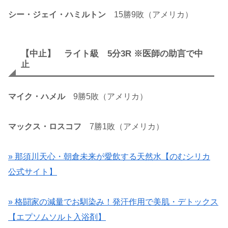
シー・ジェイ・ハミルトン
15勝9敗（アメリカ）
【中止】 ライト級 5分3R ※医師の助言で中
止
マイク・ハメル
9勝5敗（アメリカ）
マックス・ロスコフ
7勝1敗（アメリカ）
» 那須川天心・朝倉未来が愛飲する天然水【のむシリカ
公式サイト】
» 格闘家の減量でお馴染み！発汗作用で美肌・デトックス
【エプソムソルト入浴剤】