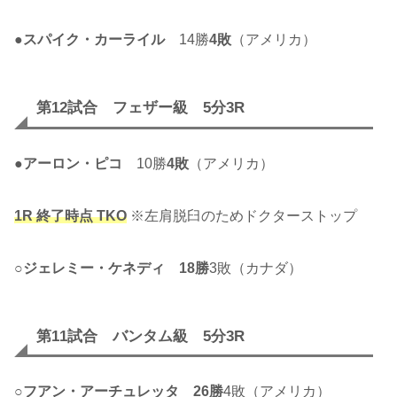
●
スパイク・カーライル
14勝
4敗
（アメリカ）
第12試合 フェザー級 5分3R
●
アーロン・ピコ
10勝
4敗
（アメリカ）
1R 終了時点 TKO
※左肩脱臼のためドクターストップ
○
ジェレミー・ケネディ
18勝
3敗（カナダ）
第11試合 バンタム級 5分3R
○
フアン・アーチュレッタ
26勝
4敗（アメリカ）