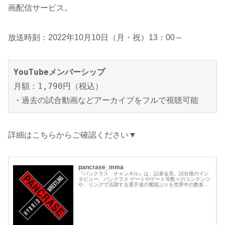
画配信サービス。
放送時刻：2022年10月10日（月・祝）13：00～
YouTubeメンバーシップ
月額：1,790円（税込）

・過去の試合動画などアーカイブをフルで視聴可能
詳細はこちらからご確認ください▼
pancrase_mma
『パンクラス チャンネル』は、記者会見、試合後のイン
タビュー、パンクラス ゲートやゲート等数々のコンテンツ
や、リングで活躍する選手達の奮闘ぶりを世界中の数多く
の皆様にご覧いただく事を目的に開設致しました。 過去の
貴重な試合動画や、試合の裏側など多種多様の充実したコ
ンテンツを続々配信していきます。 " Pancra...