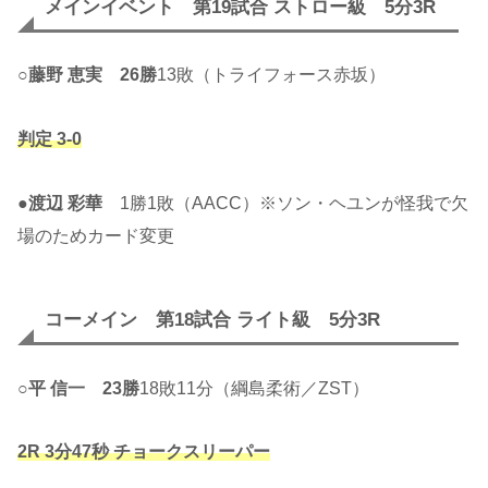
メインイベント 第19試合 ストロー級 5分3R
○
藤野 恵実
26勝
13敗（トライフォース赤坂）
判定 3-0
●
渡辺 彩華
1勝1敗（AACC）※ソン・ヘユンが怪我で欠
場のためカード変更
コーメイン 第18試合 ライト級 5分3R
○
平 信一
23勝
18敗11分（綱島柔術／ZST）
2R 3分47秒 チョークスリーパー