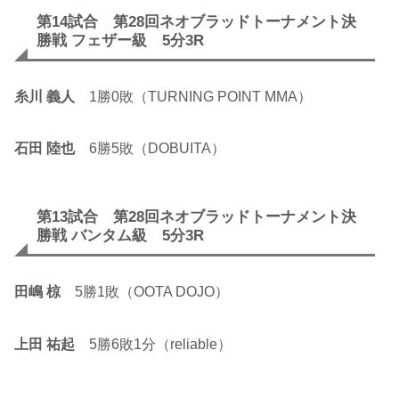
第14試合 第28回ネオブラッドトーナメント決
勝戦 フェザー級 5分3R
糸川 義人
1勝0敗（TURNING POINT MMA）
石田 陸也
6勝5敗（DOBUITA）
第13試合 第28回ネオブラッドトーナメント決
勝戦 バンタム級 5分3R
田嶋 椋
5勝1敗（OOTA DOJO）
上田 祐起
5勝6敗1分（reliable）