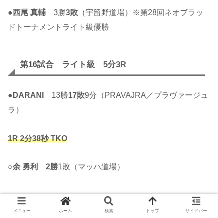
●
西尾 真輔
3勝
3敗
（宇留野道場）※第28回ネオブラッ
ドトーナメントライト級優勝
第16試合 ライト級 5分3R
●
DARANI
13勝
17敗
9分（PRAVAJRA／プラヴァージュ
ラ）
1R 2分38秒 TKO
○
余 勇利
2勝
1敗（マッハ道場）
第15試合 フェザー級 5分3R
メニュー
ホーム
検索
トップ
サイドバー