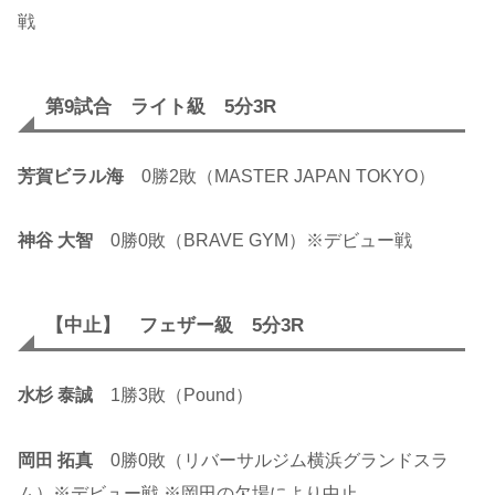
戦
第9試合 ライト級 5分3R
芳賀ビラル海
0勝2敗（MASTER JAPAN TOKYO）
神谷 大智
0勝0敗（BRAVE GYM）※デビュー戦
【中止】 フェザー級 5分3R
水杉 泰誠
1勝3敗（Pound）
岡田 拓真
0勝0敗（リバーサルジム横浜グランドスラ
ム）※デビュー戦 ※岡田の欠場により中止