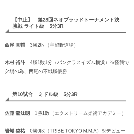
【中止】 第28回ネオブラッドトーナメント決
勝戦 ライト級 5分3R
西尾 真輔
3勝2敗（宇留野道場）
木村 裕斗
4勝1敗1分（パンクラスイズム横浜）※怪我で
欠場の為、西尾の不戦勝優勝
第10試合 ミドル級 5分3R
佐藤 龍汰朗
1勝1敗（エクストリーム柔術アカデミー）
岩城 啓祐
0勝0敗（TRIBE TOKYO M.M.A）※デビュー