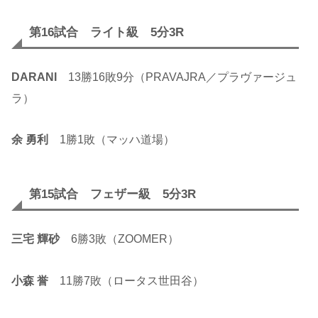
第16試合 ライト級 5分3R
DARANI
13勝16敗9分（PRAVAJRA／プラヴァージュ
ラ）
余 勇利
1勝1敗（マッハ道場）
第15試合 フェザー級 5分3R
三宅 輝砂
6勝3敗（ZOOMER）
小森 誉
11勝7敗（ロータス世田谷）