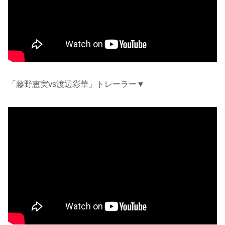
「藤野恵実vs渡辺彩華」トレーラー▼