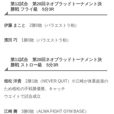
第12試合 第28回ネオブラッドトーナメント決
勝戦 フライ級 5分3R
伊藤 まこと
2勝0敗（パラエストラ柏）
濱田 巧
1勝0敗（パラエストラ柏）
第11試合 第28回ネオブラッドトーナメント決
勝戦 ストロー級 5分3R
植松 洋貴
2勝1敗（NEVER QUIT）※江崎が体重超過の
ため植松の不戦勝優勝、キャッチ
ウエイトで試合成立
江崎 壽
3勝0敗（ALMA FIGHT GYM BASE）