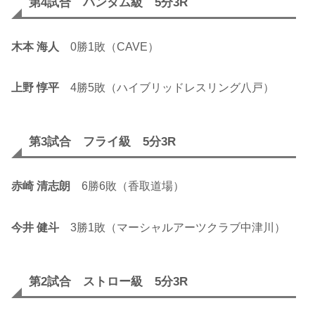
第4試合 バンタム級 5分3R
木本 海人
0勝1敗（CAVE）
上野 惇平
4勝5敗（ハイブリッドレスリング八戸）
第3試合 フライ級 5分3R
赤崎 清志朗
6勝6敗（香取道場）
今井 健斗
3勝1敗（マーシャルアーツクラブ中津川）
第2試合 ストロー級 5分3R