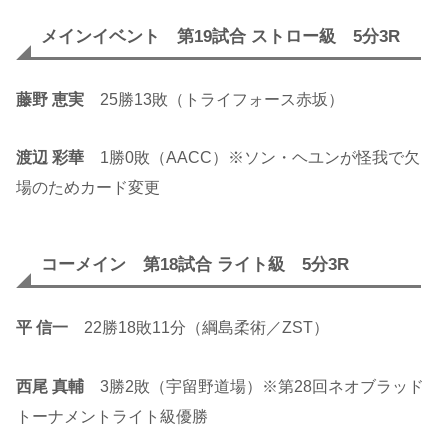
メインイベント 第19試合 ストロー級 5分3R
藤野 恵実
25勝13敗（トライフォース赤坂）
渡辺 彩華
1勝0敗（AACC）※ソン・ヘユンが怪我で欠
場のためカード変更
コーメイン 第18試合 ライト級 5分3R
平 信一
22勝18敗11分（綱島柔術／ZST）
西尾 真輔
3勝2敗（宇留野道場）※第28回ネオブラッド
トーナメントライト級優勝