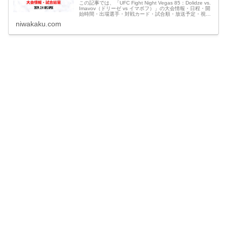
この記事では、「UFC Fight Night Vegas 85：Dolidze vs.
Imavov（ドリーゼ vs イマボフ）」の大会情報・日程・開
始時間・出場選手・対戦カード・試合順・放送予定・視聴
方法・ネット中継・見逃し配信や、最新情報・試合結果速
niwakaku.com
報など観戦に役立つ情報をまとめています。