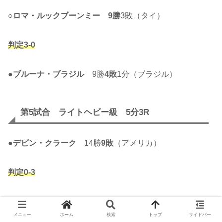
○
ロマ・ルックブーンミー
9勝
3敗（タイ）
判定3-0
●
ブルーナ・ブラジル
9勝
4敗
1分（ブラジル）
第5試合 ライトヘビー級 5分3R
●
デビン・クラーク
14勝
9敗
（アメリカ）
判定0-3
○
マルチン・プラフニオ
17勝
7敗（ポーランド）
メニュー
ホーム
検索
トップ
サイドバー