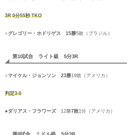
3R 0分55秒 TKO
○
グレゴリー・ホドリゲス
15勝
5敗（ブラジル）
第10試合 ライト級 5分3R
○
マイケル・ジョンソン
23勝
19敗（アメリカ）
判定3-0
●
ダリアス・フラワーズ
12勝
7敗
1分（アメリカ）
第9試合 ミドル級 5分3R