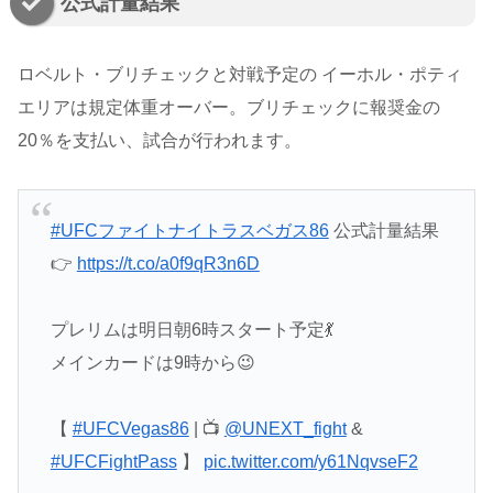
公式計量結果
ロベルト・ブリチェックと対戦予定の イーホル・ポティ
エリアは規定体重オーバー。ブリチェックに報奨金の
20％を支払い、試合が行われます。
#UFCファイトナイトラスベガス86
公式計量結果
👉
https://t.co/a0f9qR3n6D
プレリムは明日朝6時スタート予定💃
メインカードは9時から😉
【
#UFCVegas86
| 📺
@UNEXT_fight
&
#UFCFightPass
】
pic.twitter.com/y61NqvseF2