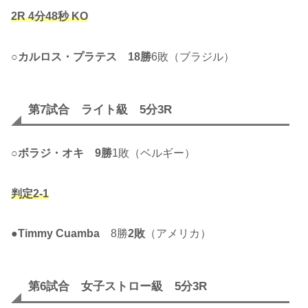
2R 4分48秒 KO
○
カルロス・プラテス
18勝
6敗（ブラジル）
第7試合 ライト級 5分3R
○
ボラジ・オキ
9勝
1敗（ベルギー）
判定2-1
●
Timmy Cuamba
8勝
2敗
（アメリカ）
第6試合 女子ストロー級 5分3R