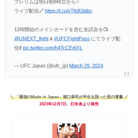
プレリムは明日朝8時⏰️から✨️
ライブ配信🔗
https://t.co/vTfg82tdbc
11時開始のメインカードを含む全試合を📺
@UNEXT_fight
&
#UFCFightPass
にてライブ配
信💃
pic.twitter.com/h4TcCEdjXL
— UFC Japan (@ufc_jp)
March 29, 2024
＼ 「最強のMade in Japan」堀口恭司が半生を語った初の著書 ／
2023年12月7日、幻冬舎より発売