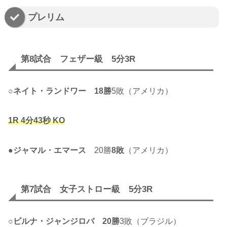
プレリム
第8試合 フェザー級 5分3R
○
ネイト・ランドワー
18勝
5敗（アメリカ）
1R 4分43秒 KO
●
ジャマル・エマース
20勝
8敗
（アメリカ）
第7試合 女子ストロー級 5分3R
○
ビルナ・ジャンジロバ
20勝
3敗（ブラジル）