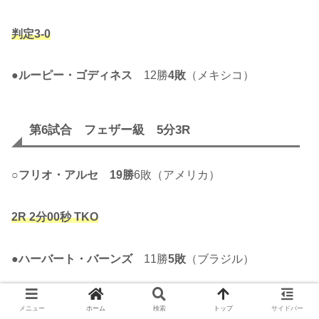
判定3-0
●
ルーピー・ゴディネス
12勝
4敗
（メキシコ）
第6試合 フェザー級 5分3R
○
フリオ・アルセ
19勝
6敗（アメリカ）
2R 2分00秒 TKO
●
ハーバート・バーンズ
11勝
5敗
（ブラジル）
メニュー
ホーム
検索
トップ
サイドバー
第5試合 フェザー級 5分3R