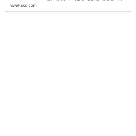
中継・見逃し配信や、最新情報・試合結果速報など観戦に
niwakaku.com
役立つ情報をまとめています。