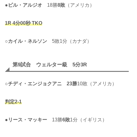
●
ビル・アルジオ
18勝
8敗
（アメリカ）
1R 4分00秒 TKO
○
カイル・ネルソン
5敗1分（カナダ）
第9試合 ウェルター級 5分3R
○
チディ・エンジョクアニ
23勝
10敗（アメリカ）
判定2-1
●
リース・マッキー
13勝
6敗
1分（イギリス）