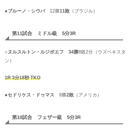
●
ブルーノ・シウバ
12勝
11敗
（ブラジル）
第11試合 ミドル級 5分3R
○
ヌルスルトン・ルジボエフ
34勝
8敗2分（ウズベキスタ
ン）
1R 3分18秒 TKO
●セドリケス・ドゥマス
9勝
2敗
（アメリカ）
第10試合 フェザー級 5分3R