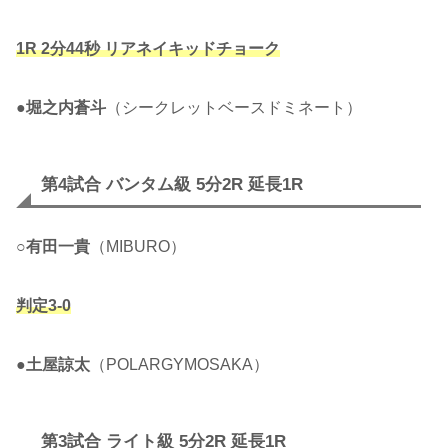
1R 2分44秒 リアネイキッドチョーク
●
堀之内蒼斗
（シークレットベースドミネート）
第4試合 バンタム級 5分2R 延長1R
○
有田一貴
（MIBURO）
判定3-0
●
土屋諒太
（POLARGYMOSAKA）
第3試合 ライト級 5分2R 延長1R