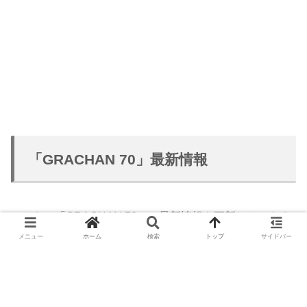
「GRACHAN 70」最新情報
こちらで「GRACHAN 70」の最新情報を更新していきま
す。
メニュー
ホーム
検索
トップ
サイドバー
＼ 朝倉未来が愛用！話題のサメサンダルが買える ／