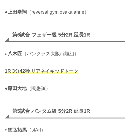
●
上田拳翔
（reversal gym osaka anne）
第6試合 フェザー級 5分2R 延長1R
○
八木匠
（パンクラス大阪稲垣組）
1R 3分42秒 リアネイキッドトーク
●
藤田大地
（闇愚羅）
第5試合 バンタム級 5分2R 延長1R
○
徳弘拓馬
（stArt）