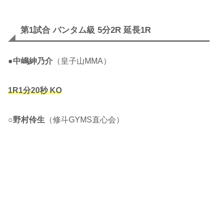
第1試合 バンタム級 5分2R 延長1R
●
中嶋紳乃介
（皇子山MMA）
1R1分20秒 KO
○
野村伶生
（修斗GYMS直心会）