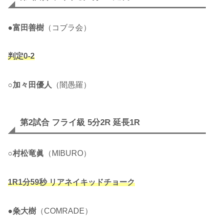
●
富田善樹
（コブラ会）
判定0-2
○
加々田優人
（闇愚羅）
第2試合 フライ級 5分2R 延長1R
○
村松竜眞
（MIBURO）
1R1分59秒 リアネイキッドチョーク
●
粂大樹
（COMRADE）