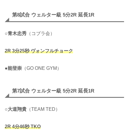
第8試合 ウェルター級 5分2R 延長1R
○
青木忠秀
（コブラ会）
2R 3分25秒 ヴォンフルチョーク
●
能登崇
（GO ONE GYM）
第7試合 ウェルター級 5分2R 延長1R
○
大道翔貴
（TEAM TED）
2R 4分46秒 TKO