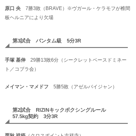
原口 央
7勝3敗（BRAVE）※ヴガール・ケラモフが椎間
板ヘルニアにより欠場
第3試合 バンタム級 5分3R
手塚 基伸
29勝13敗6分（シークレットベースドミネー
ト／コブラ会）
メイマン・マメドフ
5勝5敗（アゼルバイジャン）
第2試合 RIZINキックボクシングルール
57.5kg契約 3分3R
栗秋 祥梧
（クロスポイント吉祥寺）