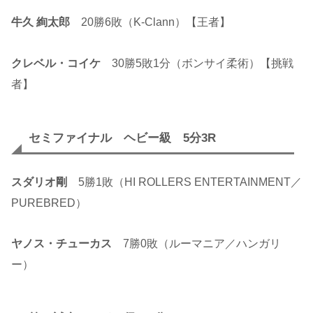
牛久 絢太郎
20勝6敗（K-Clann）【王者】
クレベル・コイケ
30勝5敗1分（ボンサイ柔術）【挑戦
者】
セミファイナル ヘビー級 5分3R
スダリオ剛
5勝1敗（HI ROLLERS ENTERTAINMENT／
PUREBRED）
ヤノス・チューカス
7勝0敗（ルーマニア／ハンガリ
ー）