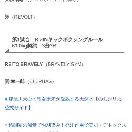
翔
（REVOLT）
第1試合 RIZINキックボクシングルール
63.0kg契約 3分3R
REITO BRAVELY
（BRAVELY GYM）
関 幸一郎
（ELEPHAS）
» 那須川天心・朝倉未来が愛飲する天然水【のむシリカ
公式サイト】
» 格闘家の減量でお馴染み！発汗作用で美肌・デトックス