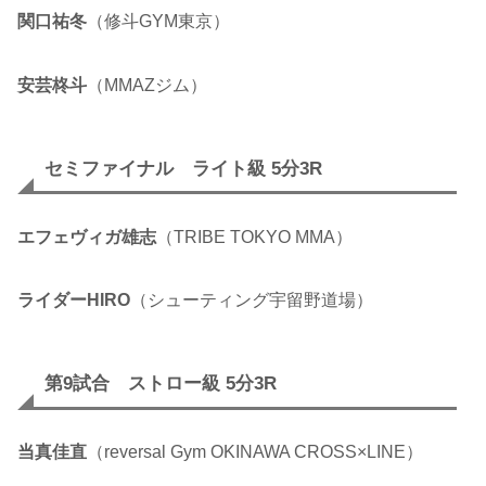
関口祐冬
（修斗GYM東京）
安芸柊斗
（MMAZジム）
セミファイナル ライト級 5分3R
エフェヴィガ雄志
（TRIBE TOKYO MMA）
ライダーHIRO
（シューティング宇留野道場）
第9試合 ストロー級 5分3R
当真佳直
（reversal Gym OKINAWA CROSS×LINE）