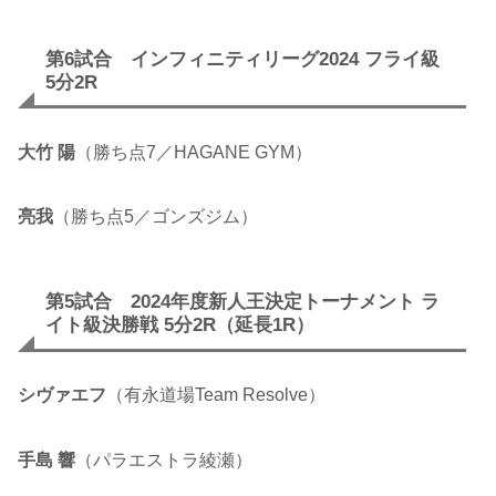
第6試合 インフィニティリーグ2024 フライ級
5分2R
大竹 陽
（勝ち点7／HAGANE GYM）
亮我
（勝ち点5／ゴンズジム）
第5試合 2024年度新人王決定トーナメント ラ
イト級決勝戦 5分2R（延長1R）
シヴァエフ
（有永道場Team Resolve）
手島 響
（パラエストラ綾瀬）