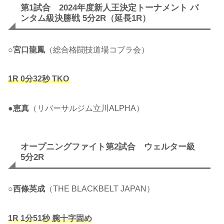
第1試合 2024年度新人王決定トーナメント バ
ンタム級決勝戦 5分2R（延長1R）
○
宮口龍鳳
（総合格闘技道場コブラ会）
1R 0分32秒 TKO
●
恵真
（リバーサルジム立川ALPHA）
オープニングファイト第2試合 ウェルター級
5分2R
○
西條英成
（THE BLACKBELT JAPAN）
1R 1分51秒 腕十字固め