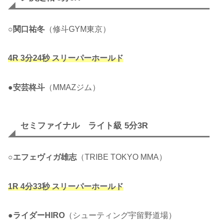
○
関口祐冬
（修斗GYM東京）
4R 3分24秒 スリーパーホールド
●
安芸柊斗
（MMAZジム）
セミファイナル ライト級 5分3R
○
エフェヴィガ雄志
（TRIBE TOKYO MMA）
1R 4分33秒 スリーパーホールド
●
ライダーHIRO
（シューティング宇留野道場）