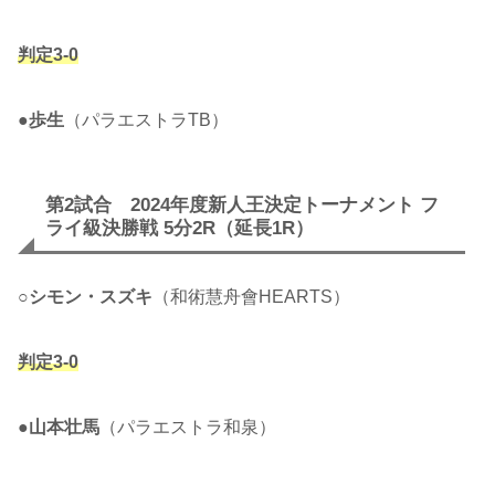
判定3-0
●
歩生
（パラエストラTB）
第2試合 2024年度新人王決定トーナメント フ
ライ級決勝戦 5分2R（延長1R）
○
シモン・スズキ
（和術慧舟會HEARTS）
判定3-0
●
山本壮馬
（パラエストラ和泉）