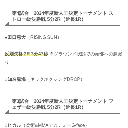
第4試合 2024年度新人王決定トーナメント ス
トロー級決勝戦 5分2R（延長1R）
●
田口恵大
（RISING SUN）
反則失格 2R 3分47秒
※グラウンド状態での頭部への膝蹴
り
○
知名昴海
（キックボクシングDROP）
第3試合 2024年度新人王決定トーナメント フ
ェザー級決勝戦 5分2R（延長1R）
○
ヒカル
（柔術&MMAアカデミーG-face）