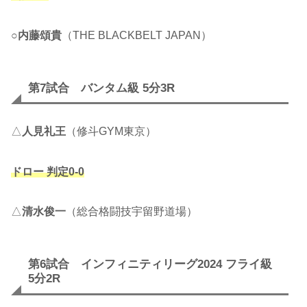
○
内藤頌貴
（THE BLACKBELT JAPAN）
第7試合 バンタム級 5分3R
△
人見礼王
（修斗GYM東京）
ドロー 判定0-0
△
清水俊一
（総合格闘技宇留野道場）
第6試合 インフィニティリーグ2024 フライ級
5分2R