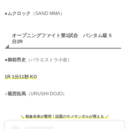
●
ムクロック
（SAND MMA）
オープニングファイト第1試合 バンタム級 5
分2R
●
御前昂史
（パラエストラ小岩）
1R 1分11秒 KO
○
菊西拓馬
（URUSHI DOJO）
＼ 朝倉未来が愛用！話題のサメサンダルが買える ／