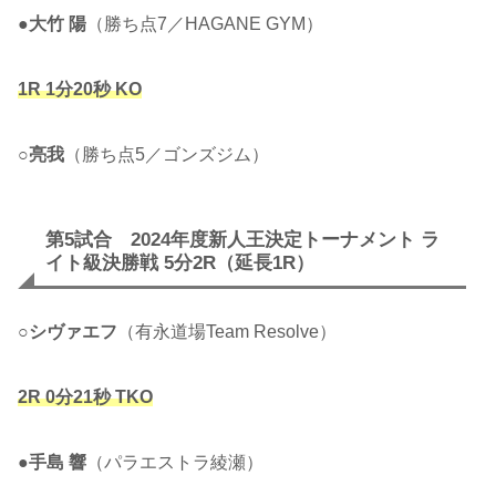
●
大竹 陽
（勝ち点7／HAGANE GYM）
1R 1分20秒 KO
○
亮我
（勝ち点5／ゴンズジム）
第5試合 2024年度新人王決定トーナメント ラ
イト級決勝戦 5分2R（延長1R）
○
シヴァエフ
（有永道場Team Resolve）
2R 0分21秒 TKO
●
手島 響
（パラエストラ綾瀬）