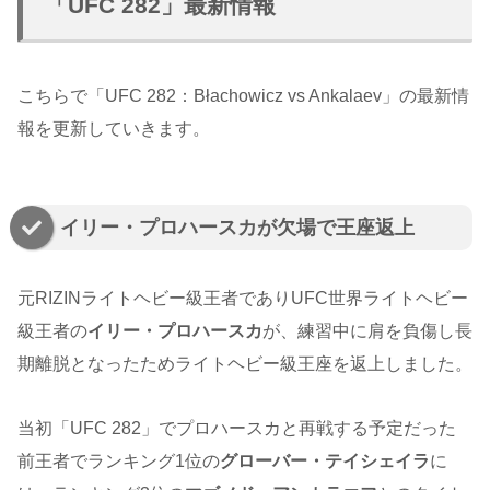
「UFC 282」最新情報
こちらで「UFC 282：Błachowicz vs Ankalaev」の最新情
報を更新していきます。
イリー・プロハースカが欠場で王座返上
元RIZINライトヘビー級王者でありUFC世界ライトヘビー
級王者の
イリー・プロハースカ
が、練習中に肩を負傷し長
期離脱となったためライトヘビー級王座を返上しました。
当初「UFC 282」でプロハースカと再戦する予定だった
前王者でランキング1位の
グローバー・テイシェイラ
に