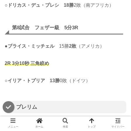
○
ドリカス・デュ・プレシ
18勝
2敗（南アフリカ）
第8試合 フェザー級 5分3R
●
ブライス・ミッチェル
15勝
2敗
（アメリカ）
2R 3分10秒 三角絞め
○
イリア・トプリア
13勝
0敗（ドイツ）
プレリム
メニュー
ホーム
検索
トップ
サイドバー