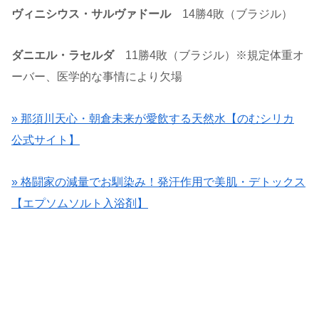
ヴィニシウス・サルヴァドール
14勝4敗（ブラジル）
ダニエル・ラセルダ
11勝4敗（ブラジル）※規定体重オ
ーバー、医学的な事情により欠場
» 那須川天心・朝倉未来が愛飲する天然水【のむシリカ
公式サイト】
» 格闘家の減量でお馴染み！発汗作用で美肌・デトックス
【エプソムソルト入浴剤】