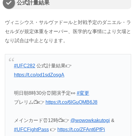
公式計量結果
ヴィニシウス・サルヴァドールと対戦予定のダニエル・ラ
セルダが規定体重をオーバー、医学的な事情により欠場と
なり試合は中止となります。
#UFC282
公式計量結果👉
https://t.co/od1sdZosgA
明日朝8時30分⏰開演予定👀
#変更
プレリム📺👉
https://t.co/6lGuQMB6J8
メインカード⏰12時📺👉
@wowowkakutogi
&
#UFCFightPass
👉
https://t.co/ZFAnt6PfPi