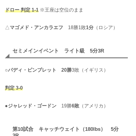
ドロー 判定 1-1
※王座は空位のまま
△
マゴメド・アンカラエフ
18勝1敗
1分
（ロシア）
セミメインイベント ライト級 5分3R
○
パディ・ピンブレット
20勝
3敗（イギリス）
判定 3-0
●
ジャレッド・ゴードン
19勝
6敗
（アメリカ）
第10試合 キャッチウェイト（180lbs） 5分
3R