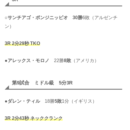
○
サンチアゴ・ポンジニッビオ
30勝
6敗（アルゼンチ
ン）
3R 2分29秒 TKO
●
アレックス・モロノ
22勝
8敗
（アメリカ）
第9試合 ミドル級 5分3R
●
ダレン・ティル
18勝
5敗
1分（イギリス）
3R 2分43秒 ネッククランク