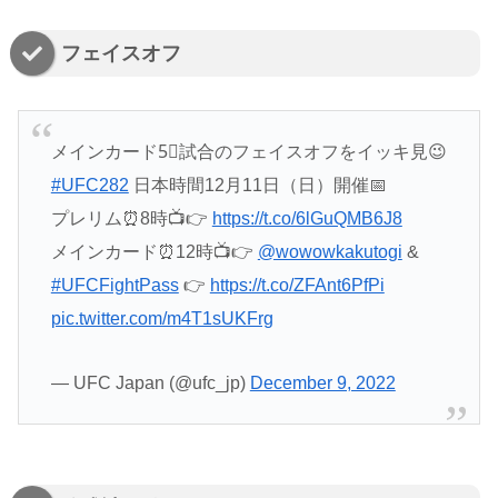
フェイスオフ
メインカード5⃣試合のフェイスオフをイッキ見😉
#UFC282
日本時間12月11日（日）開催📅
プレリム⏰8時📺👉
https://t.co/6lGuQMB6J8
メインカード⏰12時📺👉
@wowowkakutogi
&
#UFCFightPass
👉
https://t.co/ZFAnt6PfPi
pic.twitter.com/m4T1sUKFrg
— UFC Japan (@ufc_jp)
December 9, 2022