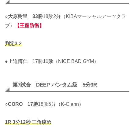
○
大原樹里
33勝
18敗2分（KIBAマーシャルアーツクラ
ブ）
【王座防衛】
判定3-2
●
上迫博仁
17勝
11敗
（NICE BAD GYM）
第7試合 DEEP バンタム級 5分3R
○
CORO
17勝
18敗5分（K-Clann）
1R 3分12秒 三角絞め