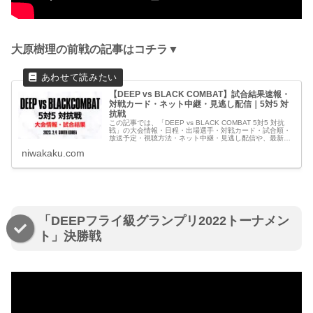
大原樹理の前戦の記事はコチラ▼
【DEEP vs BLACK COMBAT】試合結果速報・
対戦カード・ネット中継・見逃し配信｜5対5 対
抗戦
この記事では、「DEEP vs BLACK COMBAT 5対5 対抗
戦」の大会情報・日程・出場選手・対戦カード・試合順・
放送予定・視聴方法・ネット中継・見逃し配信や、最新情
報・試合結果速報など観戦に役立つ情報をわかりやすくま
niwakaku.com
とめています。
「DEEPフライ級グランプリ2022トーナメン
ト」決勝戦