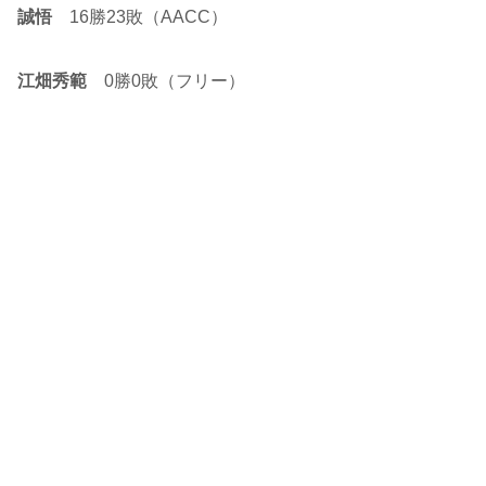
誠悟
16勝23敗（AACC）
江畑秀範
0勝0敗（フリー）