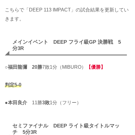
こちらで「DEEP 113 IMPACT」の試合結果を更新してい
きます。
メインイベント DEEP フライ級GP 決勝戦 5
分3R
○
福田龍彌
20勝
7敗1分（MIBURO）
【優勝】
判定5-0
●
本田良介
11勝
3敗
1分（フリー）
セミファイナル DEEP ライト級タイトルマッ
チ 5分3R