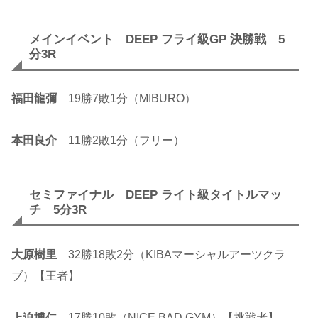
メインイベント DEEP フライ級GP 決勝戦 5
分3R
福田龍彌
19勝7敗1分（MIBURO）
本田良介
11勝2敗1分（フリー）
セミファイナル DEEP ライト級タイトルマッ
チ 5分3R
大原樹里
32勝18敗2分（KIBAマーシャルアーツクラ
ブ）【王者】
上迫博仁
17勝10敗（NICE BAD GYM）【挑戦者】