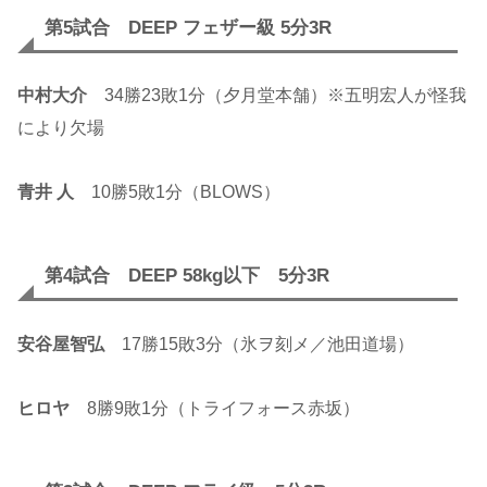
第5試合 DEEP フェザー級 5分3R
中村大介
34勝23敗1分（夕月堂本舗）※五明宏人が怪我
により欠場
青井 人
10勝5敗1分（BLOWS）
第4試合 DEEP 58kg以下 5分3R
安谷屋智弘
17勝15敗3分（氷ヲ刻メ／池田道場）
ヒロヤ
8勝9敗1分（トライフォース赤坂）