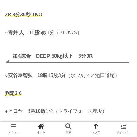
2R 3分36秒 TKO
○
青井 人
11勝
5敗1分（BLOWS）
第4試合 DEEP 58kg以下 5分3R
○
安谷屋智弘
18勝
15敗3分（氷ヲ刻メ／池田道場）
判定3-0
●
ヒロヤ
8勝
10敗
1分（トライフォース赤坂）
メニュー
ホーム
検索
トップ
サイドバー
第3試合 DEEP フライ級 5分3R