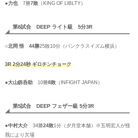
●
力也
7勝
7敗
（KING OF LIBLTY）
第6試合 DEEP ライト級 5分3R
○
北岡 悟
44勝
25敗10分（パンクラスイズム横浜）
3R 2分24秒 ギロチンチョーク
●
大山釼呑助
10勝
8敗
（INFIGHT JAPAN）
第5試合 DEEP フェザー級 5分3R
●
中村大介
34勝
24敗
1分（夕月堂本舗）※五明宏人が怪
我により欠場