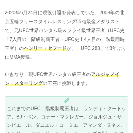
2020年5月24日に現役引退を発表していた、2008年の北
京五輪フリースタイルレスリング55kg級金メダリスト
で、元UFC世界バンタム級＆フライ級世界王者（UFC史
上7人目の二階級制覇王者・UFC史上4人目の二階級同時
王者）の
ヘンリー・セフード
が、「UFC 288」で3年ぶり
にMMA復帰。
いきなり、現UFC世界バンタム級王者の
アルジャメイ
ン・スターリング
の王座に挑戦します。
これまでのUFC二階級制覇王者は、ランディ・クートゥ
ア、BJ・ペン、コナー・マクレガー、ジョルジュ・サ
ンピエール、ダニエル・コーミエ、アマンダ・ヌネス、