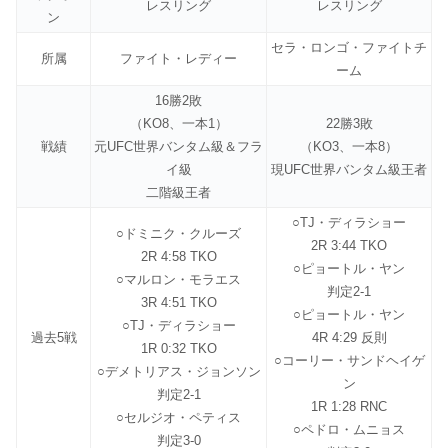
レスリング
レスリング
ン
セラ・ロンゴ・ファイトチ
所属
ファイト・レディー
ーム
16勝2敗
（KO8、一本1）
22勝3敗
戦績
元UFC世界バンタム級＆フラ
（KO3、一本8）
イ級
現UFC世界バンタム級王者
二階級王者
○TJ・ディラショー
○ドミニク・クルーズ
2R 3:44 TKO
2R 4:58 TKO
○ピョートル・ヤン
○マルロン・モラエス
判定2-1
3R 4:51 TKO
○ピョートル・ヤン
○TJ・ディラショー
過去5戦
4R 4:29 反則
1R 0:32 TKO
○コーリー・サンドヘイゲ
○デメトリアス・ジョンソン
ン
判定2-1
1R 1:28 RNC
○セルジオ・ペティス
○ペドロ・ムニョス
判定3-0