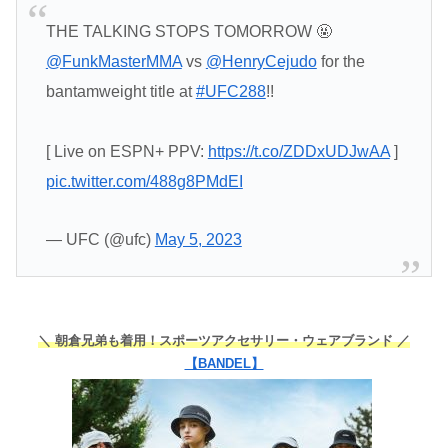
THE TALKING STOPS TOMORROW 🤬
@FunkMasterMMA
vs
@HenryCejudo
for the
bantamweight title at
#UFC288
!!
[ Live on ESPN+ PPV:
https://t.co/ZDDxUDJwAA
]
pic.twitter.com/488g8PMdEI
— UFC (@ufc)
May 5, 2023
＼ 朝倉兄弟も着用！スポーツアクセサリー・ウェアブランド ／
【BANDEL】