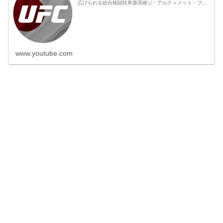
広げられる総合格闘技界最高峰ジ・アルティメット・ファ
イティング・チャンピオンシップ（UFC）の熱戦をご堪能
あれ！ 【UFC®について】 UFCは世界最高峰の総合格闘技
（MMA）団体であり、世界中に7億人の...
www.youtube.com