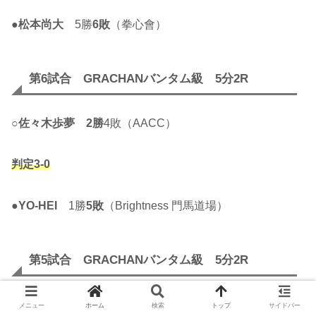
●
松本尚大
5勝
6敗
（拳心會）
第6試合 GRACHANバンタム級 5分2R
○
佐々木歩夢
2勝
4敗（AACC）
判定3-0
●
YO-HEI
1勝
5敗
（Brightness 門馬道場）
第5試合 GRACHANバンタム級 5分2R
●
ロバ・モー
1勝
2敗
（AACC）
メニュー
ホーム
検索
トップ
サイドバー