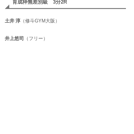
育成枠無差別級 3分2R
土井 淳
（修斗GYM大阪）
井上悠司
（フリー）