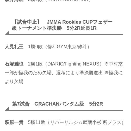
【試合中止】 JMMA Rookies CUPフェザー
級トーナメント準決勝 5分2R延長1R
人見礼王
1勝0敗（修斗GYM東京/修斗）
石塚雅也
2勝1敗（DIARIO/Fighting NEXUS）※中村京
一郎が怪我のため欠場、選考により準決勝進出 ※怪我に
より欠場
第7試合 GRACHANバンタム級 5分2R
萩原一貴
5勝11敗（リバーサルジム武蔵小杉 所プラス）