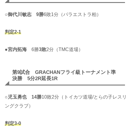
○
御代川敏志
9勝
6敗1分（パラエストラ柏）
判定2-1
●
宮内拓海
6勝
3敗
2分（TMC道場）
第9試合 GRACHANフライ級トーナメント準
決勝 5分2R延長1R
○
児玉勇也
14勝
10敗2分（トイカツ道場/とらの子レスリ
ングクラブ）
判定3-0