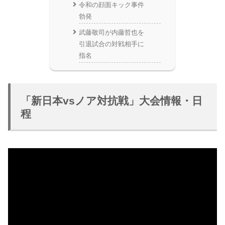
令和の顔面キック事件
勃発
武藤敬司が内藤哲也を
引退試合の対戦相手に
指名
「新日本vsノア対抗戦」大会情報・日
程