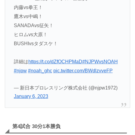
内藤vs拳王！
鷹木vs中嶋！
SANADAvs征矢！
ヒロムvs大原！
BUSHIvsタダスケ！
詳細は
https://t.co/dZfOCHPMaD
#NJPWvsNOAH
#njpw
#noah_ghc
pic.twitter.com/BWdlzvveFP
— 新日本プロレスリング株式会社 (@njpw1972)
January 6, 2023
第4試合 30分1本勝負