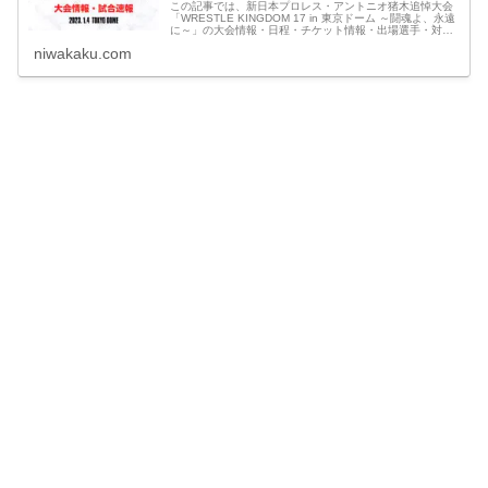
この記事では、新日本プロレス・アントニオ猪木追悼大会
「WRESTLE KINGDOM 17 in 東京ドーム ～闘魂よ、永遠
に～」の大会情報・日程・チケット情報・出場選手・対戦
カード・試合順・地上波テレビ放送・ネット中継・見逃し
niwakaku.com
配信や、最新情報・試合結果速報など観戦に役立つ情報を
わかりやすくまとめています。