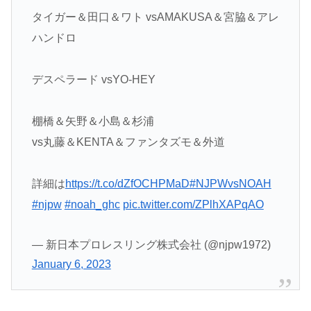
タイガー＆田口＆ワト vsAMAKUSA＆宮脇＆アレ
ハンドロ
デスペラード vsYO-HEY
棚橋＆矢野＆小島＆杉浦
vs丸藤＆KENTA＆ファンタズモ＆外道
詳細は
https://t.co/dZfOCHPMaD
#NJPWvsNOAH
#njpw
#noah_ghc
pic.twitter.com/ZPlhXAPqAO
— 新日本プロレスリング株式会社 (@njpw1972)
January 6, 2023