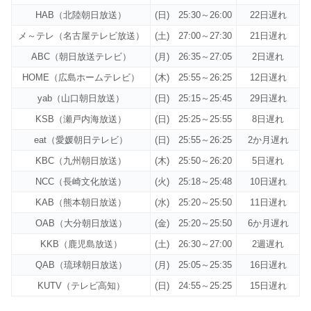
HAB（北陸朝日放送）
(日) 25:30～26:00
22日遅れ
メ～テレ（名古屋テレビ放送）
(土) 27:00～27:30
21日遅れ
ABC（朝日放送テレビ）
(月) 26:35～27:05
2日遅れ
HOME（広島ホームテレビ）
(木) 25:55～26:25
12日遅れ
yab（山口朝日放送）
(日) 25:15～25:45
29日遅れ
KSB（瀬戸内海放送）
(日) 25:25～25:55
8日遅れ
eat（愛媛朝日テレビ）
(日) 25:55～26:25
2か月遅れ
KBC（九州朝日放送）
(木) 25:50～26:20
5日遅れ
NCC（長崎文化放送）
(火) 25:18～25:48
10日遅れ
KAB（熊本朝日放送）
(水) 25:20～25:50
11日遅れ
OAB（大分朝日放送）
(金) 25:20～25:50
6か月遅れ
KKB（鹿児島放送）
(土) 26:30～27:00
2週遅れ
QAB（琉球朝日放送）
(月) 25:05～25:35
16日遅れ
KUTV（テレビ高知）
(日) 24:55～25:25
15日遅れ