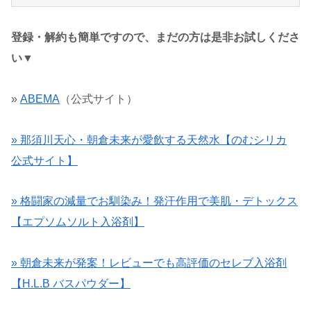
登録・解約も簡単ですので、まだの方は是非お試しくださ
い▼
»
ABEMA
（公式サイト）
» 那須川天心・朝倉未来が愛飲する天然水【のむシリカ
公式サイト】
» 格闘家の減量でお馴染み！発汗作用で美肌・デトックス
【エプソムソルト入浴剤】
» 朝倉未来が発案！レビューでも高評価のセレブ入浴剤
【H.L.B バスパウダー】