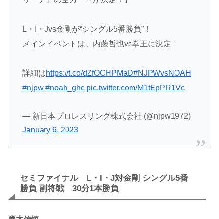
L・I・Jvs金剛が“シングル5番勝負”！
メインイベントは、内藤哲也vs拳王に決定！
詳細は
https://t.co/dZfOCHPMaD
#NJPWvsNOAH
#njpw
#noah_ghc
pic.twitter.com/M1tEpPR1Vc
— 新日本プロレスリング株式会社 (@njpw1972)
January 6, 2023
セミファイナル L・I・J対金剛 シングル5番
勝負 副将戦 30分1本勝負