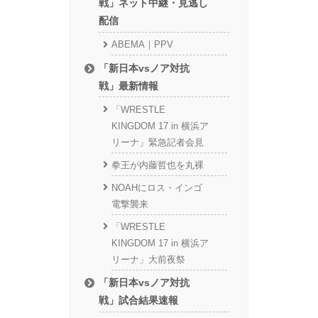
戦」ネット中継・見逃し
配信
ABEMA｜PPV
「新日本vsノア対抗
戦」最新情報
「WRESTLE
KINGDOM 17 in 横浜ア
リーナ」緊急記者会見
拳王が内藤哲也を丸裸
NOAHにロス・インゴ
電撃襲来
「WRESTLE
KINGDOM 17 in 横浜ア
リーナ」大前夜祭
「新日本vsノア対抗
戦」試合結果速報