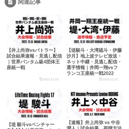
関連記事
【井上尚弥vsバトラー】
【堤駿斗・大湾硫斗・伊藤
試合結果速報・見逃し配信
沙月】地上波テレビ放送・
｜世界バンタム級4団体王
ネット中継・見逃し配信・
座統一戦
選手情報｜井岡一翔vsフ
ランコ王座統一戦2022
2022.12.15
2022.12.31
【速報】井上尚弥 vs 中谷
【堤 駿斗vsベンチャー
潤人｜試合結果、視聴方法