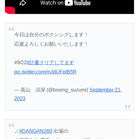
今日は自分のボクシングします！
応援よろしくお願いいたします！
#9/22
#計量クリアしてます
pic.twitter.com/mJdUFpIB5R
— 高山 涼深 (@boxing_suzumi)
September 21,
2023
／
#DANGAN260
出場の