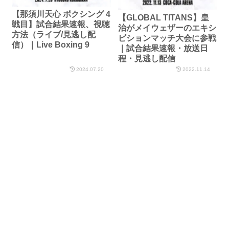
【那須川天心 ボクシング 4
【GLOBAL TITANS】皇
戦目】試合結果速報、視聴
治がメイウェザーのエキシ
方法（ライブ/見逃し配
ビションマッチ大会に参戦
信）｜Live Boxing 9
｜試合結果速報・放送日
程・見逃し配信
2024.07.20
2022.11.14