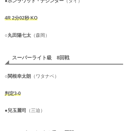
●
ポンラワット・ナジンダー
（タイ）
4R
2分02秒
KO
○
丸田陽七太
（森岡）
スーパーライト級 8回戦
○
関根幸太朗
（ワタナベ）
判定3-0
●
兒玉麗司
（三迫）