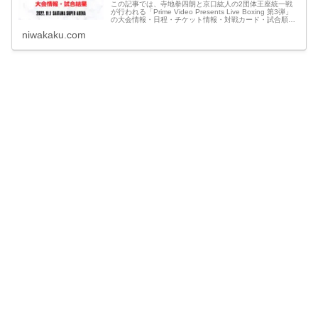
この記事では、寺地拳四朗と京口紘人の2団体王座統一戦
が行われる「Prime Video Presents Live Boxing 第3弾」
の大会情報・日程・チケット情報・対戦カード・試合順・
放送予定・視聴方法・見逃し配信や、最新情報・試合結果
niwakaku.com
速報など観戦に役立つ情報をわかりやすくまとめていま
す。