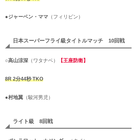
●
ジャーベン・ママ
（フィリピン）
日本スーパーフライ級タイトルマッチ 10回戦
○
高山涼深
（ワタナベ）
【王座防衛】
8R
2分44秒
TKO
●
村地翼
（駿河男児）
ライト級 8回戦