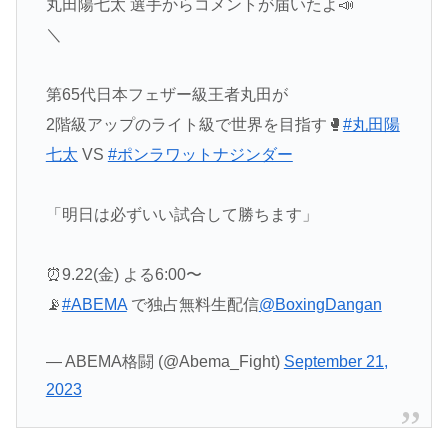
丸田陽七太 選手からコメントが届いたよ📣
＼
第65代日本フェザー級王者丸田が
2階級アップのライト級で世界を目指す🥊
#丸田陽
七太
VS
#ポンラワットナジンダー
「明日は必ずいい試合して勝ちます」
⏰9.22(金) よる6:00〜
📡
#ABEMA
で独占無料生配信
@BoxingDangan
— ABEMA格闘 (@Abema_Fight)
September 21,
2023