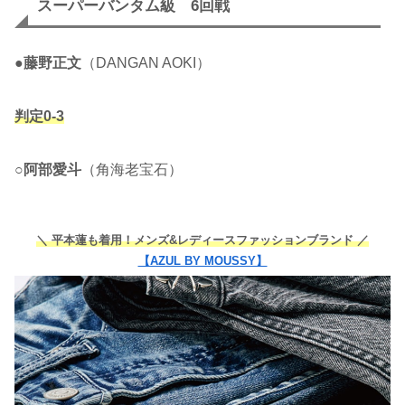
スーパーバンタム級 6回戦
●
藤野正文
（DANGAN AOKI）
判定0-3
○
阿部愛斗
（角海老宝石）
＼ 平本蓮も着用！メンズ&レディースファッションブランド ／
【AZUL BY MOUSSY】