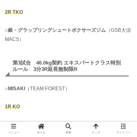
2R TKO
○
銀・グラップリングシュートボクサーズジム
（GSB大須
MACS）
第3試合 46.0kg契約 エキスパートクラス特別
ルール 3分3R延長無制限R
○
MISAKI
（TEAM FOREST）
1R KO
●
ホンヨック・パッサノンジム
（タイ）
メニュー
ホーム
検索
トップ
サイドバー