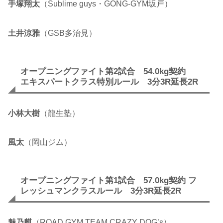
手塚翔太
（Sublime guys・GONG-GYM坂戸）
土井涼雅
（GSB多治見）
オープニングファイト第2試合 54.0kg契約
エキスパートクラス特別ルール 3分3R延長2R
小林大樹
（龍生塾）
風太
（岡山ジム）
オープニングファイト第1試合 57.0kg契約 フ
レッシュマンクラスルール 3分3R延長2R
魅乃麒
（ROAD GYM TEAM CRAZY DOG’s）