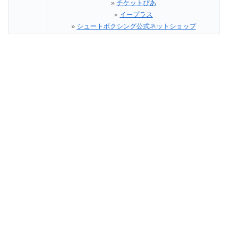
»
チケットぴあ
»
イープラス
»
シュートボクシング公式ネットショップ