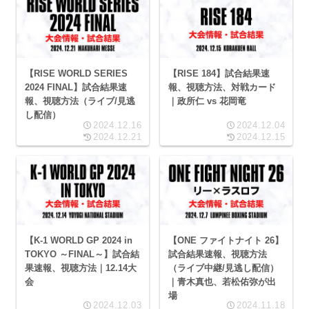
【RISE WORLD SERIES
【RISE 184】試合結果速
2024 FINAL】試合結果速
報、視聴方法、対戦カード
報、視聴方法（ライブ/見逃
｜政所仁 vs 花岡竜
し配信）
2024.12.16
2024.12.04
2024.12.21
2024.12.15
【K-1 WORLD GP 2024 in
【ONE ファイトナイト 26】
TOKYO ～FINAL～】試合結
試合結果速報、視聴方法
果速報、視聴方法｜12.14大
（ライブ中継/見逃し配信）
会
｜青木真也、若松佑弥が出
場
2024.12.03
2024.11.18