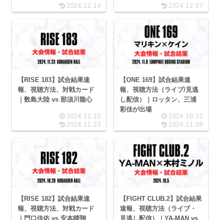
2024.12.14
2024.12.07
【RISE 183】試合結果速
【ONE 169】試合結果速
報、視聴方法、対戦カード
報、視聴方法（ライブ/見逃
｜数島大陸 vs 那須川龍心
し配信）｜ロッタン、三浦
彩佳が出場
2024.11.15
2024.10.22
2024.11.23
2024.11.09
【RISE 182】試合結果速
【FIGHT CLUB.2】試合結果
報、視聴方法、対戦カード
速報、視聴方法（ライブ・
｜門口佳佑 vs 安本晴翔
見逃し配信）｜YA-MAN vs