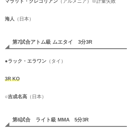
マラット・グレゴリアン
（アルメニア）※計量失敗
海人
（日本）
第7試合アトム級 ムエタイ 3分3R
●
ラック・エラワン
（タイ）
3R KO
○
吉成名高
（日本）
第6試合 ライト級 MMA 5分3R