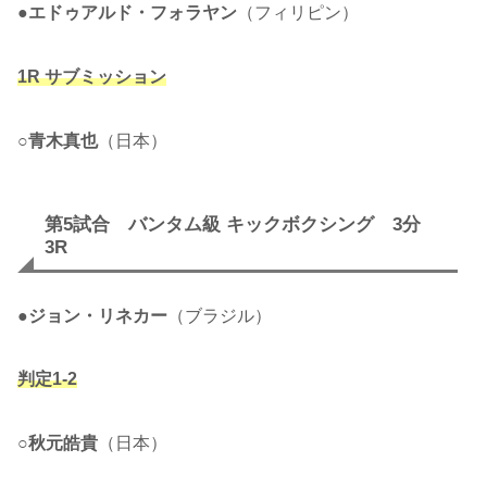
●
エドゥアルド・フォラヤン
（フィリピン）
1R サブミッション
○
青木真也
（日本）
第5試合 バンタム級 キックボクシング 3分
3R
●
ジョン・リネカー
（ブラジル）
判定1-2
○
秋元皓貴
（日本）