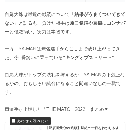
白鳥大珠は最近の戦績について
「結果がうまくついてきて
ない」
と語るも、負けた相手は
原口健飛
や
直樹
に
ゴンナパ
ー
と強敵揃い、実力は本物です。
一方、YA-MANは無名選手からここまで成り上がってき
た、今1番勢いに乗っている
“キングオブストリート”
。
白鳥大珠がトップの洗礼を与えるか、YA-MANの下剋上な
るかの、おもしろい試合になること間違いなしの一戦で
す。
両選手が出場した「THE MATCH 2022」まとめ▼
【那須川天心vs武尊】世紀の一戦をわかりやす
く解説！対戦カード・試合結果速報｜THE