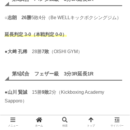
○
志朗
26勝
5敗4分（Be WELLキックボクシングジム）
延長判定 3-0（本戦判定 0-0）
●
大﨑 孔稀
28勝
7敗
（OISHI GYM）
第5試合 フェザー級 3分3R延長1R
●
山川 賢誠
15勝
9敗
2分（Kickboxing Academy
Sapporo）
1R 1分04秒 KO
メニュー
ホーム
検索
トップ
サイドバー