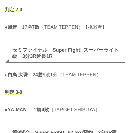
判定 2-0
●
風音
17勝
7敗
（TEAM TEPPEN）【挑戦者】
セミファイナル Super Fight! スーパーライト
級 3分3R延長1R
○
白鳥 大珠
24勝
9敗1分（TEAM TEPPEN）
判定 3-0
●
YA-MAN
12勝
4敗
（TARGET SHIBUYA）
第9試合 Super Fight! -62.5kg契約 3分3R延