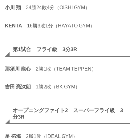
小川 翔
34勝24敗4分（OISHI GYM）
KENTA
16勝3敗1分（HAYATO GYM）
第1試合 フライ級 3分3R
那須川 龍心
2勝1敗（TEAM TEPPEN）
吉田 亮汰朗
1勝2敗（BK GYM）
オープニングファイト2 スーパーフライ級 3
分3R
星 拓海
2勝1敗（IDEAL GYM）