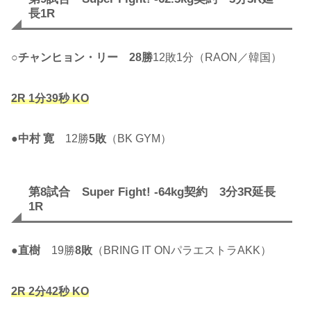
長1R
○
チャンヒョン・リー
28勝
12敗1分（RAON／韓国）
2R 1分39秒 KO
●
中村 寛
12勝
5敗
（BK GYM）
第8試合 Super Fight! -64kg契約 3分3R延長
1R
●
直樹
19勝
8敗
（BRING IT ONパラエストラAKK）
2R 2分42秒 KO