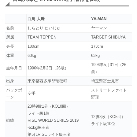
白鳥 大珠
YA-MAN
名前
しらとり たいじゅ
ヤーマン
所属
TEAM TEPPEN
TARGET SHIBUYA
身長
180cm
173cm
体重
63kg
63kg
1996年5月31日（26
生年月日
1996年2月2日（26歳）
歳）
出身
東京都西多摩郡瑞穂町
埼玉県富士見市
バックボ
ストリートファイト・
空手
ーン
野球
23勝9敗1分（KO10回）
ライト級1位
12勝3敗（KO5回）
戦績
RISE WORLD SERIES 2019
ライト級10位
-61kg級王者
第5代RISEライト級王者