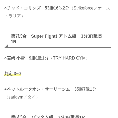
○
チャド・コリンズ
53勝
16敗2分（Strikeforce／オース
トラリア）
第7試合 Super Fight! アトム級 3分3R延長
1R
○
宮﨑 小雪
9勝
1敗1分（TRY HARD GYM）
判定 3−0
●
ペットルークオン・サーリージム
35勝
7敗
1分
（sarigym／タイ）
第6試合 バンタム級 3分3R延長1R