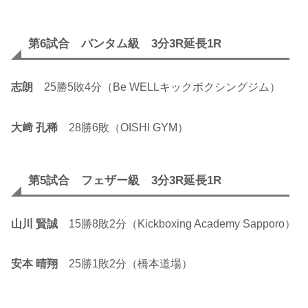
第6試合 バンタム級 3分3R延長1R
志朗
25勝5敗4分（Be WELLキックボクシングジム）
大﨑 孔稀
28勝6敗（OISHI GYM）
第5試合 フェザー級 3分3R延長1R
山川 賢誠
15勝8敗2分（Kickboxing Academy Sapporo）
安本 晴翔
25勝1敗2分（橋本道場）