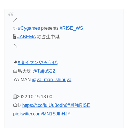
／
✨
#Cygames
presents
#RISE_WS
🖥
#ABEMA
独占生中継
＼
🥊
#タイマンやろうぜ
。
白鳥大珠
@TaijuS22
YA-MAN
@ya_man_shibuya
🗓2022.10.15 13:00
📺▷
https://t.co/IuIUu3odh6
#最強RISE
pic.twitter.com/MN1SJlhHJY