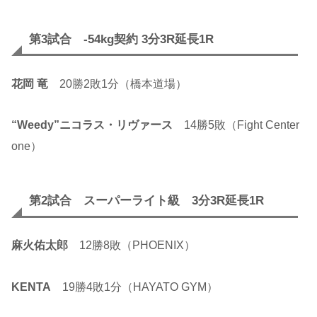
第3試合 -54kg契約 3分3R延長1R
花岡 竜
20勝2敗1分（橋本道場）
“Weedy”ニコラス・リヴァース
14勝5敗（Fight Center
one）
第2試合 スーパーライト級 3分3R延長1R
麻火佑太郎
12勝8敗（PHOENIX）
KENTA
19勝4敗1分（HAYATO GYM）