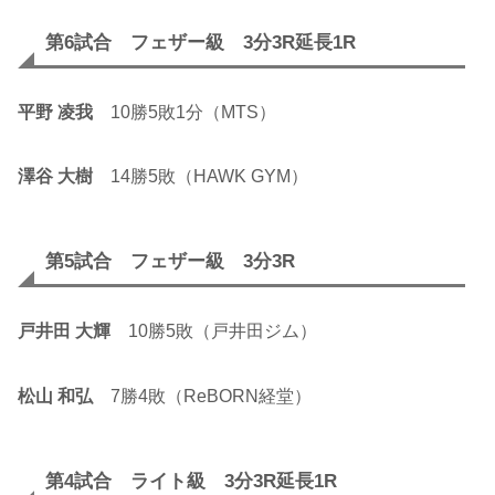
第6試合 フェザー級 3分3R延長1R
平野 凌我
10勝5敗1分（MTS）
澤谷 大樹
14勝5敗（HAWK GYM）
第5試合 フェザー級 3分3R
戸井田 大輝
10勝5敗（戸井田ジム）
松山 和弘
7勝4敗（ReBORN経堂）
第4試合 ライト級 3分3R延長1R