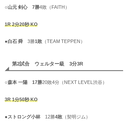
○
山元 剣心
7勝
4敗（FAITH）
1R 2分20秒 KO
●
白石 舜
3勝
1敗
（TEAM TEPPEN）
第2試合 ウェルター級 3分3R
○
森本 一陽
17勝
20敗4分（NEXT LEVEL渋谷）
3R 1分50秒 KO
●
ストロング小林
12勝
4敗
（契明ジム）