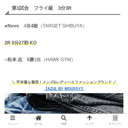
第1試合 フライ級 3分3R
●
Novo
4勝
4敗
（TARGET SHIBUYA）
2R 0分27秒 KO
○
松本 志
5勝
1敗（HAWK GYM）
＼ 平本蓮も着用！メンズ&レディースファッションブランド ／
【AZUL BY MOUSSY】
メニュー
ホーム
検索
トップ
サイドバー