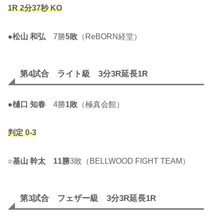
1R 2分37秒 KO
●
松山 和弘
7勝
5敗
（ReBORN経堂）
第4試合 ライト級 3分3R延長1R
●
樋口 知春
4勝
1敗
（極真会館）
判定 0-3
○
基山 幹太
11勝
3敗（BELLWOOD FIGHT TEAM）
第3試合 フェザー級 3分3R延長1R