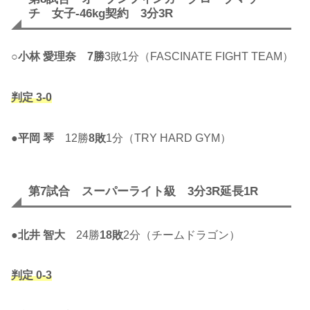
チ 女子-46kg契約 3分3R
○
小林 愛理奈
7勝
3敗1分（FASCINATE FIGHT TEAM）
判定 3-0
●
平岡 琴
12勝
8敗
1分（TRY HARD GYM）
第7試合 スーパーライト級 3分3R延長1R
●
北井 智大
24勝
18敗
2分（チームドラゴン）
判定 0-3