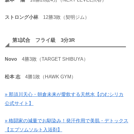
ストロング小林
12勝3敗（契明ジム）
第1試合 フライ級 3分3R
Novo
4勝3敗（TARGET SHIBUYA）
松本 志
4勝1敗（HAWK GYM）
» 那須川天心・朝倉未来が愛飲する天然水【のむシリカ
公式サイト】
» 格闘家の減量でお馴染み！発汗作用で美肌・デトックス
【エプソムソルト入浴剤】