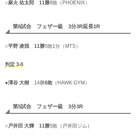
○
麻火 佑太郎
11勝
8敗（PHOENIX）
第6試合 フェザー級 3分3R延長1R
○
平野 凌我
11勝
5敗1分（MTS）
判定 3-0
●
澤谷 大樹
14勝
6敗
（HAWK GYM）
第5試合 フェザー級 3分3R
○
戸井田 大輝
11勝
5敗（戸井田ジム）