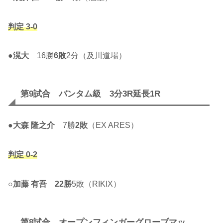
判定 3-0
●
滉大
16勝
6敗
2分（及川道場）
第9試合 バンタム級 3分3R延長1R
●
大森 隆之介
7勝
2敗
（EX ARES）
判定 0-2
○
加藤 有吾
22勝
5敗（RIKIX）
第8試合 オープンフィンガーグローブマッ