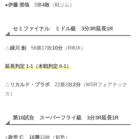
●
伊藤 澄哉
3勝
4敗
（戦ジム）
セミファイナル ミドル級 3分3R延長1R
△
緑川 創
56勝17敗
10分
（RIKIX）
延長判定 1-1（本戦判定 0-1）
△
リカルド・ブラボ
22勝2敗
2分
（WSRフェアテック
ス）
第10試合 スーパーフライ級 3分3R延長1R
○
政所 仁
16勝
10敗（魁塾）