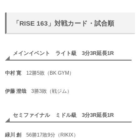
「RISE 163」対戦カード・試合順
メインイベント ライト級 3分3R延長1R
中村 寛
12勝5敗（BK GYM）
伊藤 澄哉
3勝3敗（戦ジム）
セミファイナル ミドル級 3分3R延長1R
緑川 創
56勝17敗9分（RIKIX）