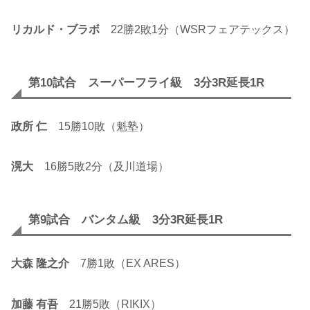
リカルド・ブラボ
22勝2敗1分（WSRフェアテックス）
第10試合 スーパーフライ級 3分3R延長1R
政所 仁
15勝10敗（魁塾）
滉大
16勝5敗2分（及川道場）
第9試合 バンタム級 3分3R延長1R
大森 隆之介
7勝1敗（EX ARES）
加藤 有吾
21勝5敗（RIKIX）