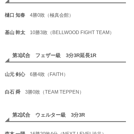
樋口 知春
4勝0敗（極真会館）
基山 幹太
10勝3敗（BELLWOOD FIGHT TEAM）
第3試合 フェザー級 3分3R延長1R
山元 剣心
6勝4敗（FAITH）
白石 舜
3勝0敗（TEAM TEPPEN）
第2試合 ウェルター級 3分3R
森本 一陽
16勝20敗4分（NEXT LEVEL渋谷）