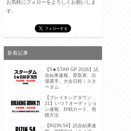
お気軽にフォローをよろしくお願いしま
す。
新着記事
【5★STAR GP 2026】試
合結果速報、星取表、出
場選手、大会日程｜スタ
ーダム
【ブレイキングダウン
21】いつ？オーディショ
ン速報、対戦カード、視
聴方法
【RIZIN.54】試合結果速