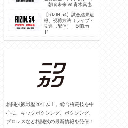
｜朝倉未来 vs 青木真也
【RIZIN.54】試合結果速
報、視聴方法（ライブ・
見逃し配信）、対戦カー
ド
格闘技観戦歴20年以上。総合格闘技を中
心に、キックボクシング、ボクシング、
プロレスなど格闘技の最新情報を発信！