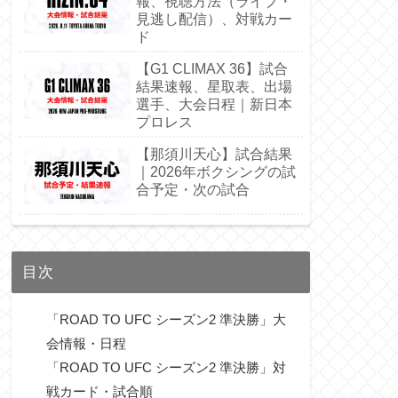
報、視聴方法（ライブ・
見逃し配信）、対戦カー
ド
【G1 CLIMAX 36】試合
結果速報、星取表、出場
選手、大会日程｜新日本
プロレス
【那須川天心】試合結果
｜2026年ボクシングの試
合予定・次の試合
目次
「ROAD TO UFC シーズン2 準決勝」大
会情報・日程
「ROAD TO UFC シーズン2 準決勝」対
戦カード・試合順