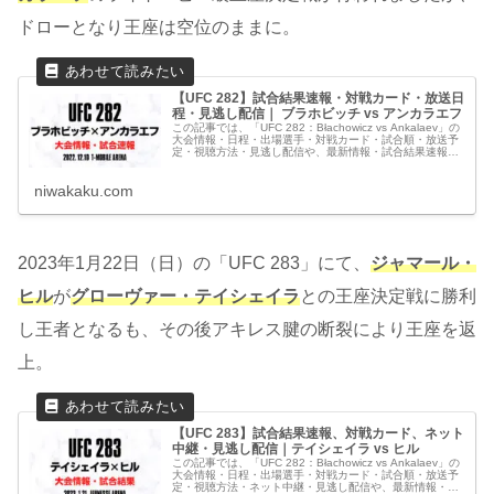
ドローとなり王座は空位のままに。
【UFC 282】試合結果速報・対戦カード・放送日
程・見逃し配信｜ ブラホビッチ vs アンカラエフ
この記事では、「UFC 282：Błachowicz vs Ankalaev」の
大会情報・日程・出場選手・対戦カード・試合順・放送予
定・視聴方法・見逃し配信や、最新情報・試合結果速報な
ど観戦に役立つ情報をわかりやすくまとめています。
niwakaku.com
2023年1月22日（日）の「UFC 283」にて、
ジャマール・
ヒル
が
グローヴァー・テイシェイラ
との王座決定戦に勝利
し王者となるも、その後アキレス腱の断裂により王座を返
上。
【UFC 283】試合結果速報、対戦カード、ネット
中継・見逃し配信｜テイシェイラ vs ヒル
この記事では、「UFC 282：Błachowicz vs Ankalaev」の
大会情報・日程・出場選手・対戦カード・試合順・放送予
定・視聴方法・ネット中継・見逃し配信や、最新情報・試