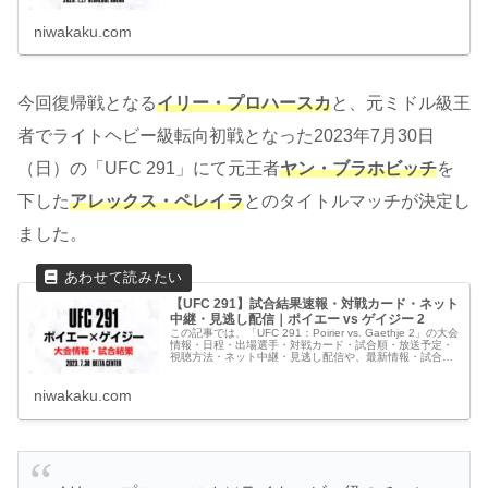
合結果速報など観戦に役立つ情報をわかりやすくまとめて
います
niwakaku.com
今回復帰戦となる
イリー・プロハースカ
と、元ミドル級王
者でライトヘビー級転向初戦となった2023年7月30日
（日）の「UFC 291」にて元王者
ヤン・ブラホビッチ
を
下した
アレックス・ペレイラ
とのタイトルマッチが決定し
ました。
【UFC 291】試合結果速報・対戦カード・ネット
中継・見逃し配信｜ポイエー vs ゲイジー 2
この記事では、「UFC 291：Poirier vs. Gaethje 2」の大会
情報・日程・出場選手・対戦カード・試合順・放送予定・
視聴方法・ネット中継・見逃し配信や、最新情報・試合結
果速報など観戦に役立つ情報をまとめています。
niwakaku.com