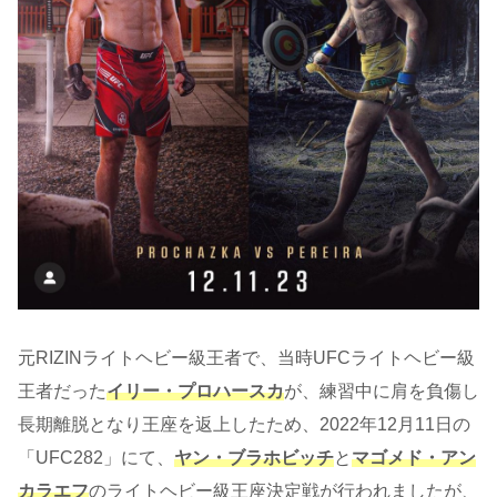
元RIZINライトヘビー級王者で、当時UFCライトヘビー級
王者だった
イリー・プロハースカ
が、練習中に肩を負傷し
長期離脱となり王座を返上したため、2022年12月11日の
「UFC282」にて、
ヤン・ブラホビッチ
と
マゴメド・アン
カラエフ
のライトヘビー級王座決定戦が行われましたが、