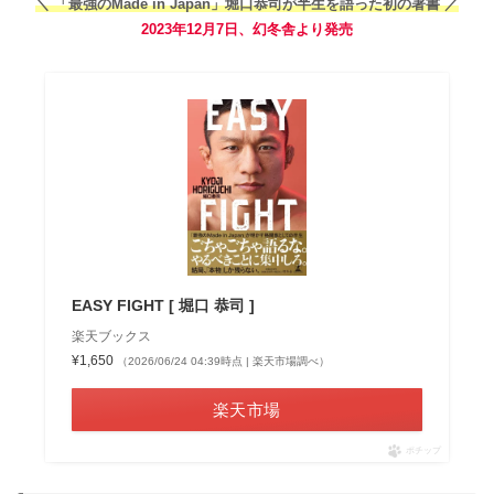
＼ 「最強のMade in Japan」堀口恭司が半生を語った初の著書 ／
2023年12月7日、幻冬舎より発売
EASY FIGHT [ 堀口 恭司 ]
楽天ブックス
¥1,650
（2026/06/24 04:39時点 | 楽天市場調べ）
楽天市場
ポチップ