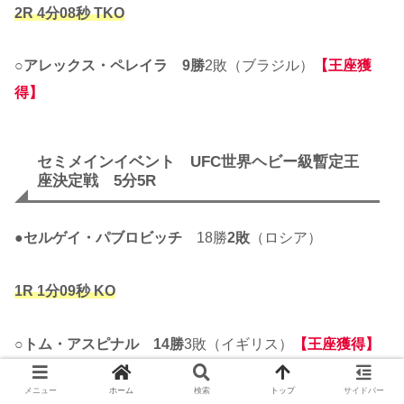
2R 4分08秒 TKO
○
アレックス・ペレイラ
9勝
2敗（ブラジル）
【王座獲
得】
セミメインイベント UFC世界ヘビー級暫定王
座決定戦 5分5R
●
セルゲイ・パブロビッチ
18勝
2敗
（ロシア）
1R 1分09秒 KO
○
トム・アスピナル
14勝
3敗（イギリス）
【王座獲得】
メニュー
ホーム
検索
トップ
サイドバー