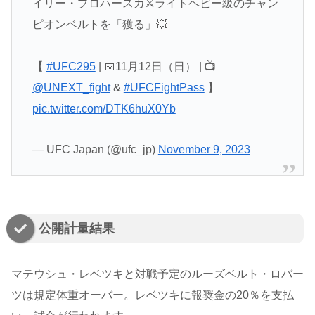
イリー・プロハースカ⚔ライトヘビー級のチャン
ピオンベルトを「獲る」💥
【
#UFC295
| 📅11月12日（日） | 📺
@UNEXT_fight
&
#UFCFightPass
】
pic.twitter.com/DTK6huX0Yb
— UFC Japan (@ufc_jp)
November 9, 2023
公開計量結果
マテウシュ・レベツキと対戦予定のルーズベルト・ロバー
ツは規定体重オーバー。レベツキに報奨金の20％を支払