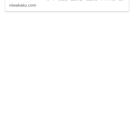
し配信や、最新情報・試合結果速報など観戦に役立つ情報
niwakaku.com
をまとめています。