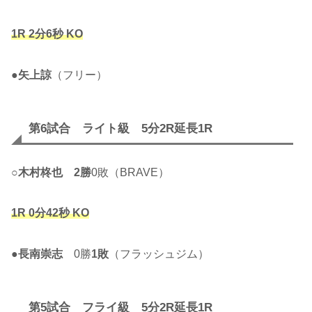
1R 2分6秒 KO
●
矢上諒
（フリー）
第6試合 ライト級 5分2R延長1R
○
木村柊也
2勝
0敗（BRAVE）
1R 0分42秒 KO
●
長南崇志
0勝
1敗
（フラッシュジム）
第5試合 フライ級 5分2R延長1R