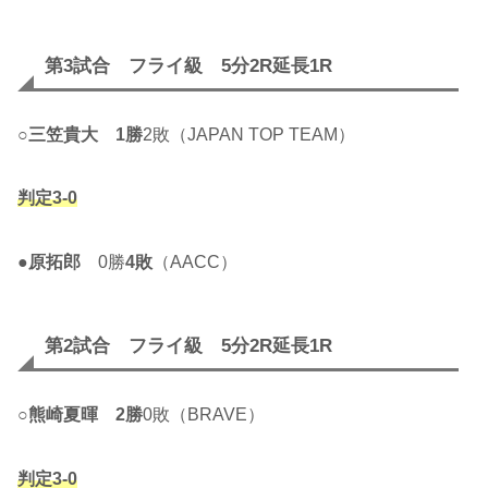
第3試合 フライ級 5分2R延長1R
○
三笠貴大
1勝
2敗（JAPAN TOP TEAM）
判定3-0
●
原拓郎
0勝
4敗
（AACC）
第2試合 フライ級 5分2R延長1R
○
熊崎夏暉
2勝
0敗（BRAVE）
判定3-0