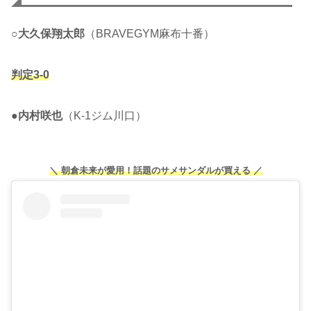
○
大久保翔太郎
（BRAVEGYM麻布十番）
判定3-0
●
内村咲也
（K-1ジム川口）
＼ 朝倉未来が愛用！話題のサメサンダルが買える ／