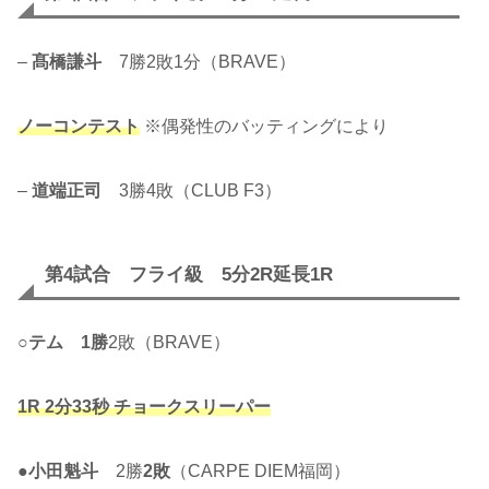
–
髙橋謙斗
7勝2敗1分（BRAVE）
ノーコンテスト
※偶発性のバッティングにより
–
道端正司
3勝4敗（CLUB F3）
第4試合 フライ級 5分2R延長1R
○
テム
1勝
2敗（BRAVE）
1R 2分33秒 チョークスリーパー
●
小田魁斗
2勝
2敗
（CARPE DIEM福岡）