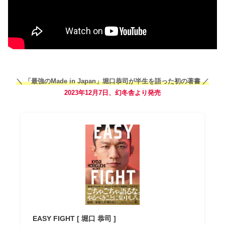
＼ 「最強のMade in Japan」堀口恭司が半生を語った初の著書 ／
2023年12月7日、幻冬舎より発売
EASY FIGHT [ 堀口 恭司 ]