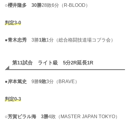
○
櫻井隆多
30勝
28敗6分（R-BLOOD）
判定3-0
●
青木忠秀
3勝
1敗
1分（総合格闘技道場コブラ会）
第11試合 ライト級 5分2R延長1R
●
岸本篤史
9勝
9敗
3分（BRAVE）
判定0-3
○
芳賀ビラル海
3勝
4敗（MASTER JAPAN TOKYO）