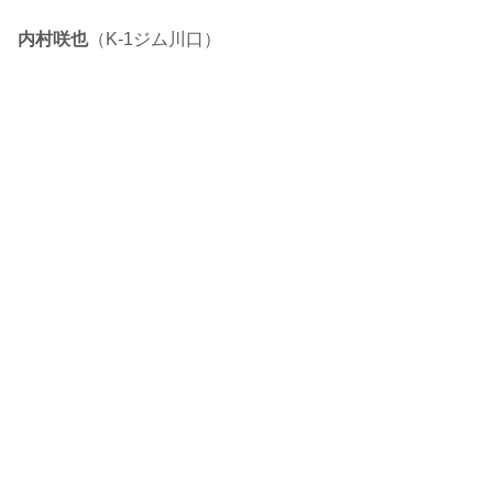
内村咲也
（K-1ジム川口）