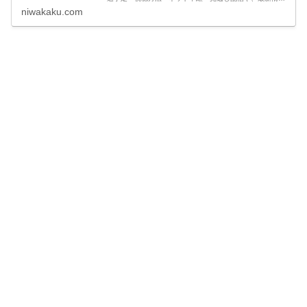
報・試合結果速報など観戦に役立つ情報をまとめていま
niwakaku.com
す。