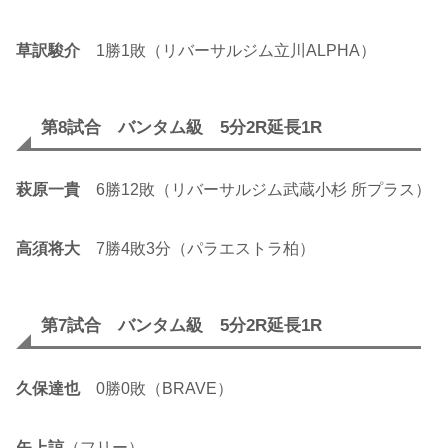
草訳駿介
1勝1敗（リバーサルジム立川ALPHA）
第8試合 バンタム級 5分2R延長1R
萩原一貴
6勝12敗（リバーサルジム武蔵小杉 所プラス）
高須将大
7勝4敗3分（パラエストラ柏）
第7試合 バンタム級 5分2R延長1R
久保達也
0勝0敗（BRAVE）
矢上諒
（フリー）