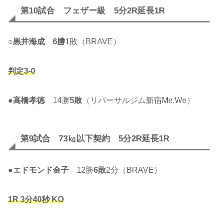
第10試合 フェザー級 5分2R延長1R
○
黒井海成
6勝
1敗（BRAVE）
判定3-0
●
高橋孝徳
14勝
5敗
（リバーサルジム新宿Me,We）
第9試合 73㎏以下契約 5分2R延長1R
●
エドモンド金子
12勝
6敗
2分（BRAVE）
1R 3分40秒 KO