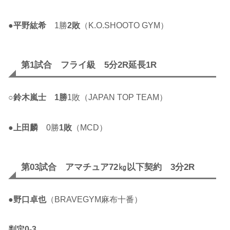
●
平野紘希
1勝
2敗
（K.O.SHOOTO GYM）
第1試合 フライ級 5分2R延長1R
○
鈴木嵐士
1勝
1敗（JAPAN TOP TEAM）
●
上田麟
0勝
1敗
（MCD）
第03試合 アマチュア72㎏以下契約 3分2R
●
野口卓也
（BRAVEGYM麻布十番）
判定0-3