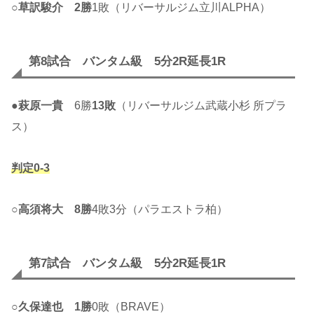
○
草訳駿介
2勝
1敗（リバーサルジム立川ALPHA）
第8試合 バンタム級 5分2R延長1R
●
萩原一貴
6勝
13敗
（リバーサルジム武蔵小杉 所プラ
ス）
判定0-3
○
高須将大
8勝
4敗3分（パラエストラ柏）
第7試合 バンタム級 5分2R延長1R
○
久保達也
1勝
0敗（BRAVE）