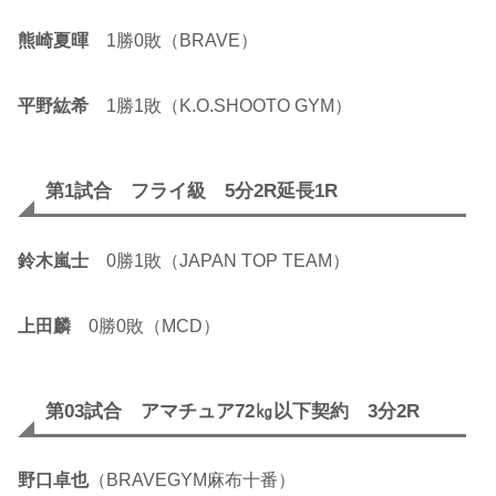
熊崎夏暉
1勝0敗（BRAVE）
平野紘希
1勝1敗（K.O.SHOOTO GYM）
第1試合 フライ級 5分2R延長1R
鈴木嵐士
0勝1敗（JAPAN TOP TEAM）
上田麟
0勝0敗（MCD）
第03試合 アマチュア72㎏以下契約 3分2R
野口卓也
（BRAVEGYM麻布十番）