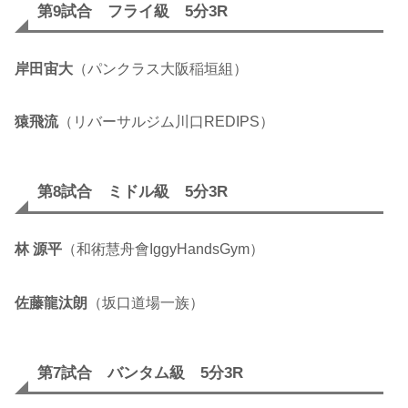
第9試合 フライ級 5分3R
岸田宙大
（パンクラス大阪稲垣組）
猿飛流
（リバーサルジム川口REDIPS）
第8試合 ミドル級 5分3R
林 源平
（和術慧舟會IggyHandsGym）
佐藤龍汰朗
（坂口道場一族）
第7試合 バンタム級 5分3R