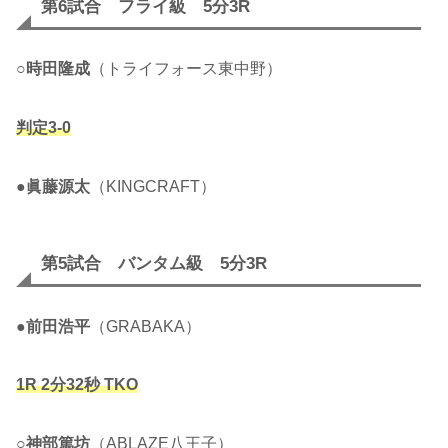
第6試合 フライ級 5分3R
○
時田隆成
（トライフォース東中野）
判定3-0
●
眞藤源太
（KINGCRAFT）
第5試合 バンタム級 5分3R
●
前田浩平
（GRABAKA）
1R 2分32秒 TKO
○
神部篤坊
（ABLAZE八王子）