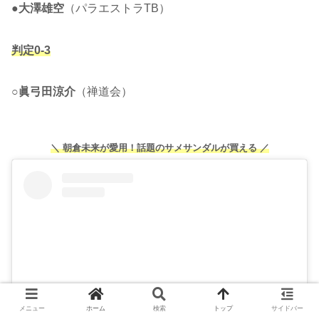
●
大澤雄空
（パラエストラTB）
判定0-3
○
眞弓田涼介
（禅道会）
＼ 朝倉未来が愛用！話題のサメサンダルが買える ／
メニュー
ホーム
検索
トップ
サイドバー