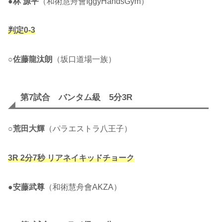
●
林 源平
（和術慧舟會IggyHandsGym）
判定0-3
○
佐藤龍汰朗
（坂口道場一族）
第7試合 バンタム級 5分3R
○
荒田大輝
（パラエストラ八王子）
3R 2分7秒 リアネイキッドチョーク
●
安藤武尊
（和術慧舟會AKZA）