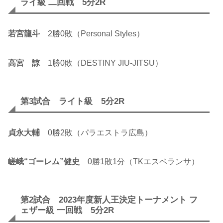
ライ級 二回戦 5分2R
若宮龍斗
2勝0敗（Personal Styles）
高宮 諒
1勝0敗（DESTINY JIU-JITSU）
第3試合 ライト級 5分2R
貞永大輔
0勝2敗（パラエストラ広島）
嵯峨“ゴーレム”健史
0勝1敗1分（TKエスペランサ）
第2試合 2023年度新人王決定トーナメント フ
ェザー級 一回戦 5分2R