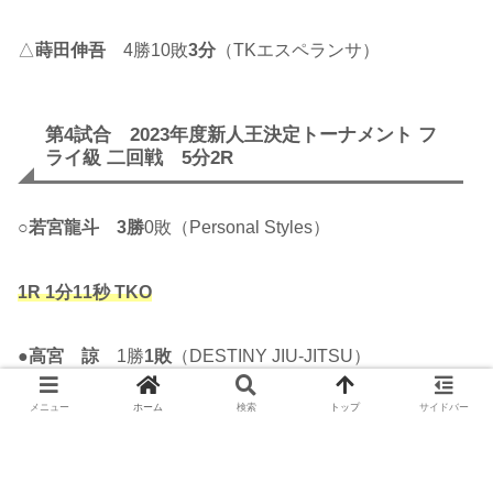
△
蒔田伸吾
4勝10敗
3分
（TKエスペランサ）
第4試合 2023年度新人王決定トーナメント フ
ライ級 二回戦 5分2R
○
若宮龍斗
3勝
0敗（Personal Styles）
1R 1分11秒 TKO
●
高宮 諒
1勝
1敗
（DESTINY JIU-JITSU）
メニュー
ホーム
検索
トップ
サイドバー
第3試合 ライト級 5分2R