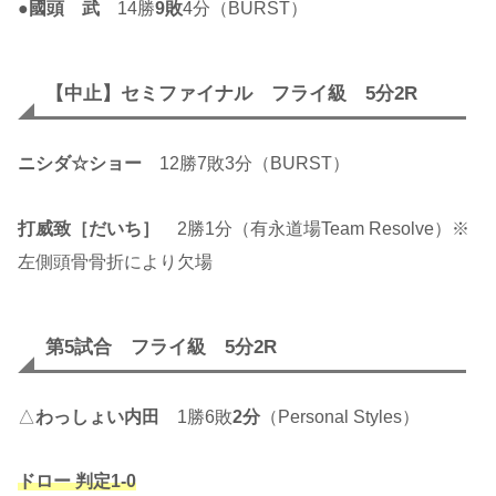
●
國頭 武
14勝
9敗
4分（BURST）
【中止】セミファイナル フライ級 5分2R
ニシダ☆ショー
12勝7敗3分（BURST）
打威致［だいち］
2勝1分（有永道場Team Resolve）※
左側頭骨骨折により欠場
第5試合 フライ級 5分2R
△
わっしょい内田
1勝6敗
2分
（Personal Styles）
ドロー 判定1-0