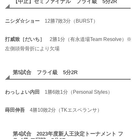
【中止】セミファイナル フライ級 5分2R
ニシダ☆ショー
12勝7敗3分（BURST）
打威致［だいち］
2勝1分（有永道場Team Resolve）※
左側頭骨骨折により欠場
第5試合 フライ級 5分2R
わっしょい内田
1勝6敗1分（Personal Styles）
蒔田伸吾
4勝10敗2分（TKエスペランサ）
第4試合 2023年度新人王決定トーナメント フ