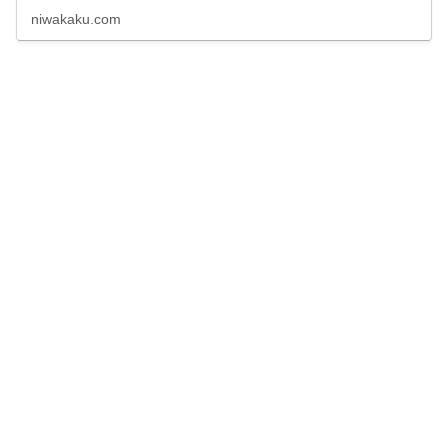
報・試合結果速報など観戦に役立つ情報をまとめていま
niwakaku.com
す。