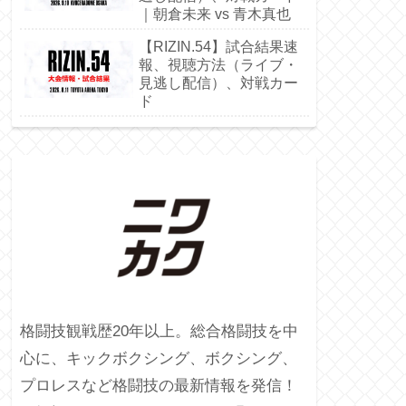
｜朝倉未来 vs 青木真也
【RIZIN.54】試合結果速
報、視聴方法（ライブ・
見逃し配信）、対戦カー
ド
格闘技観戦歴20年以上。総合格闘技を中
心に、キックボクシング、ボクシング、
プロレスなど格闘技の最新情報を発信！