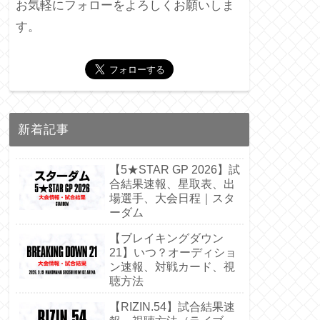
お気軽にフォローをよろしくお願いしま
す。
新着記事
【5★STAR GP 2026】試
合結果速報、星取表、出
場選手、大会日程｜スタ
ーダム
【ブレイキングダウン
21】いつ？オーディショ
ン速報、対戦カード、視
聴方法
【RIZIN.54】試合結果速