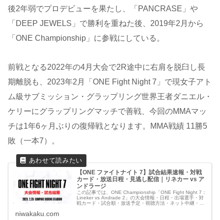
後2年弱でプロデビューを果たし、「PANCRASE」や
「DEEP JEWELS」で勝利を重ねた後、2019年2月から
「ONE Championship」に参戦にしている。
前戦となる2022年の4月大会で2R途中に右肩を脱臼し長
期離脱も、2023年2月「ONE Fight Night 7」で現女子アト
ム級サブミッション・グラップリング世界王者ダニエル・
ケリーにグラップリングマッチで善戦、今回のMMAマッ
チは1年6ヶ月ぶりの復帰戦となります。MMA戦績 11勝5
敗（一本7）。
【ONE ファイトナイト 7】試合結果速報・対戦
カード・放送日程・見逃し配信｜リネカー vs ア
ンドラージ
この記事では、ONE Championship「ONE Fight Night 7：
Lineker vs Andrade 2」の大会情報・日程・出場選手・対
戦カード・試合順・放送予定・視聴方法・ネット中継・見
逃し配信や、最新情報・試合結果速報など観戦に役立つ情
niwakaku.com
報をわかりやすくまとめています。