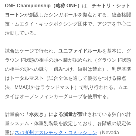
ONE Championship（略称 ONE）
は、
チャトリ・シット
ヨートン
が創設したシンガポールを拠点とする、総合格闘
技・ムエタイ・キックボクシング団体で、アジアを中心に
活動している。
試合はケージで行われ、
ユニファイドルール
を基本に、グ
ラウンド状態の相手の頭へ膝が認められ（グラウンド状態
の相手の頭への蹴り・踏みつけ、縦肘は禁止）、判定基準
は
トータルマスト
（試合全体を通して優劣をつける採点
法、MMA以外はラウンドマスト）で執り行われる。ムエ
タイはオープンフィンガーグローブを使用する。
計量前の
「水抜き」による減量が禁止
されている独自の計
量システム・体重別階級を設定しており、各階級の規定体
重は
ネバダ州アスレチック・コミッション
（Nevada