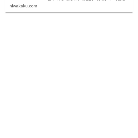
放送予定・視聴方法・ネット中継・見逃し配信や、最新情
niwakaku.com
報・試合結果速報など観戦に役立つ情報をまとめていま
す。