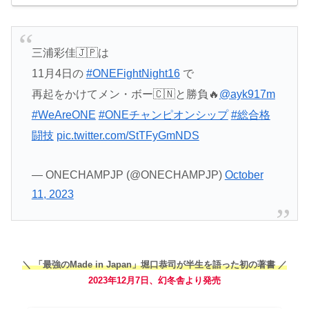
三浦彩佳🇯🇵は
11月4日の
#ONEFightNight16
で
再起をかけてメン・ボー🇨🇳と勝負🔥
@ayk917m
#WeAreONE
#ONEチャンピオンシップ
#総合格
闘技
pic.twitter.com/StTFyGmNDS
— ONECHAMPJP (@ONECHAMPJP)
October
11, 2023
＼ 「最強のMade in Japan」堀口恭司が半生を語った初の著書 ／
2023年12月7日、幻冬舎より発売